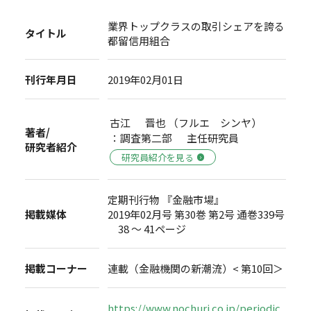
業界トップクラスの取引シェアを誇る
タイトル
都留信用組合
刊行年月日
2019年02月01日
古江 晋也 （フルエ シンヤ）
著者/
：調査第二部 主任研究員
研究者紹介
研究員紹介を見る
定期刊行物 『金融市場』
掲載媒体
2019年02月号 第30巻 第2号 通巻339号
38 ～ 41ページ
掲載コーナー
連載（金融機関の新潮流）< 第10回＞
https://www.nochuri.co.jp/periodic