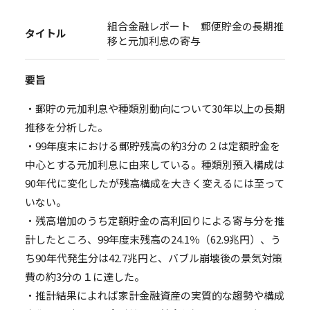
組合金融レポート 郵便貯金の長期推
タイトル
移と元加利息の寄与
要旨
・郵貯の元加利息や種類別動向について30年以上の長期
推移を分析した。
・99年度末における郵貯残高の約3分の２は定額貯金を
中心とする元加利息に由来している。種類別預入構成は
90年代に変化したが残高構成を大きく変えるには至って
いない。
・残高増加のうち定額貯金の高利回りによる寄与分を推
計したところ、99年度末残高の24.1％（62.9兆円）、う
ち90年代発生分は42.7兆円と、バブル崩壊後の景気対策
費の約3分の１に達した。
・推計結果によれば家計金融資産の実質的な趨勢や構成