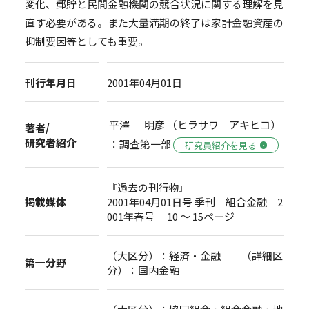
変化、郵貯と民間金融機関の競合状況に関する理解を見
直す必要がある。また大量満期の終了は家計金融資産の
抑制要因等としても重要。
刊行年月日
2001年04月01日
平澤 明彦 （ヒラサワ アキヒコ）
著者/
研究者紹介
：調査第一部
研究員紹介を見る
『過去の刊行物』
掲載媒体
2001年04月01日号 季刊 組合金融 2
001年春号 10 ～ 15ページ
（大区分）：経済・金融 （詳細区
第一分野
分）：国内金融