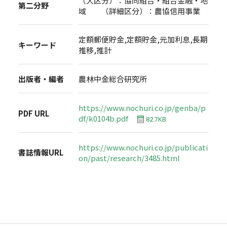
（大区分）：協同組合・組合金融・地
第二分野
域 （詳細区分）：農協信用事業
定額郵便貯金,定額貯金,元加利息,長期
キーワード
推移,推計
出版者・編者
農林中金総合研究所
https://www.nochuri.co.jp/genba/p
PDF URL
df/k0104b.pdf
82.7KB
https://www.nochuri.co.jp/publicati
書誌情報URL
on/past/research/3485.html