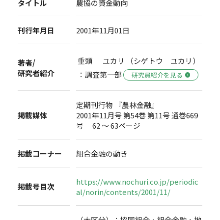
タイトル
農協の資金動向
刊行年月日
2001年11月01日
重頭 ユカリ （シゲトウ ユカリ）
著者/
研究者紹介
：調査第一部
研究員紹介を見る
定期刊行物 『農林金融』
掲載媒体
2001年11月号 第54巻 第11号 通巻669
号 62 ～ 63ページ
掲載コーナー
組合金融の動き
https://www.nochuri.co.jp/periodic
掲載号目次
al/norin/contents/2001/11/
（大区分）：協同組合・組合金融・地