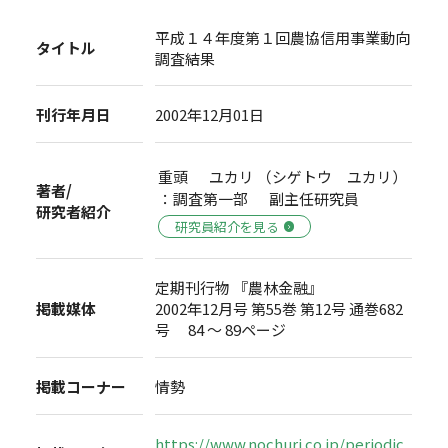
平成１４年度第１回農協信用事業動向
タイトル
調査結果
刊行年月日
2002年12月01日
重頭 ユカリ （シゲトウ ユカリ）
著者/
：調査第一部 副主任研究員
研究者紹介
研究員紹介を見る
定期刊行物 『農林金融』
掲載媒体
2002年12月号 第55巻 第12号 通巻682
号 84 ～ 89ページ
掲載コーナー
情勢
https://www.nochuri.co.jp/periodic