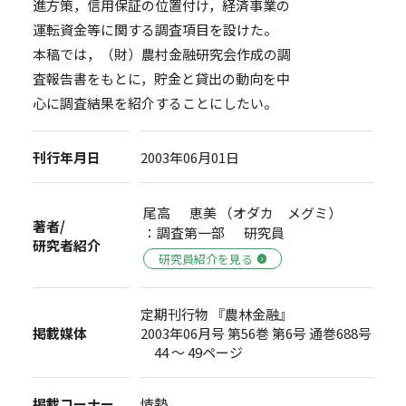
進方策，信用保証の位置付け，経済事業の
運転資金等に関する調査項目を設けた。
本稿では，（財）農村金融研究会作成の調
査報告書をもとに，貯金と貸出の動向を中
心に調査結果を紹介することにしたい。
刊行年月日
2003年06月01日
尾高 恵美 （オダカ メグミ）
著者/
：調査第一部 研究員
研究者紹介
研究員紹介を見る
定期刊行物 『農林金融』
掲載媒体
2003年06月号 第56巻 第6号 通巻688号
44 ～ 49ページ
掲載コーナー
情勢