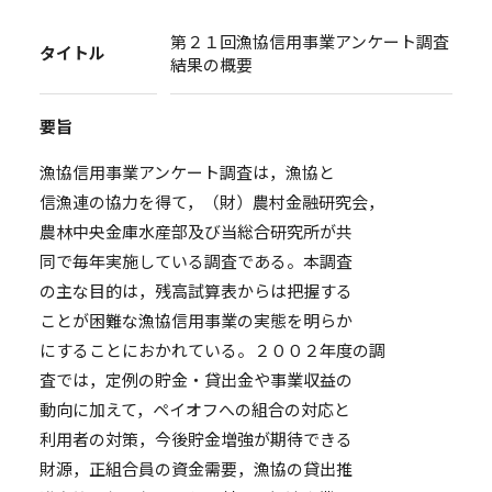
第２１回漁協信用事業アンケート調査
タイトル
結果の概要
要旨
漁協信用事業アンケート調査は，漁協と
信漁連の協力を得て，（財）農村金融研究会，
農林中央金庫水産部及び当総合研究所が共
同で毎年実施している調査である。本調査
の主な目的は，残高試算表からは把握する
ことが困難な漁協信用事業の実態を明らか
にすることにおかれている。２００２年度の調
査では，定例の貯金・貸出金や事業収益の
動向に加えて，ペイオフへの組合の対応と
利用者の対策，今後貯金増強が期待できる
財源，正組合員の資金需要，漁協の貸出推