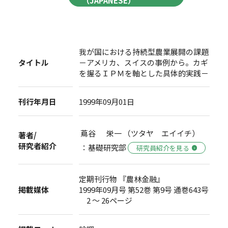
（JAPANESE）
我が国における持続型農業展開の課題
タイトル
－アメリカ、スイスの事例から。カギ
を握るＩＰＭを軸とした具体的実践－
刊行年月日
1999年09月01日
蔦谷 栄一 （ツタヤ エイイチ）
著者/
研究者紹介
：基礎研究部
研究員紹介を見る
定期刊行物 『農林金融』
掲載媒体
1999年09月号 第52巻 第9号 通巻643号
2 ～ 26ページ