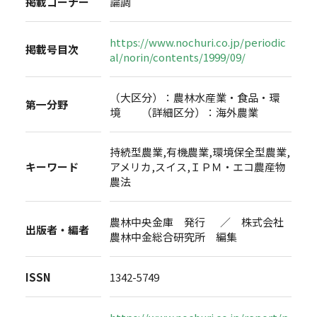
掲載コーナー
論調
https://www.nochuri.co.jp/periodic
掲載号目次
al/norin/contents/1999/09/
（大区分）：農林水産業・食品・環
第一分野
境 （詳細区分）：海外農業
持続型農業,有機農業,環境保全型農業,
キーワード
アメリカ,スイス,ＩＰＭ・エコ農産物
農法
農林中央金庫 発行 ／ 株式会社
出版者・編者
農林中金総合研究所 編集
ISSN
1342-5749