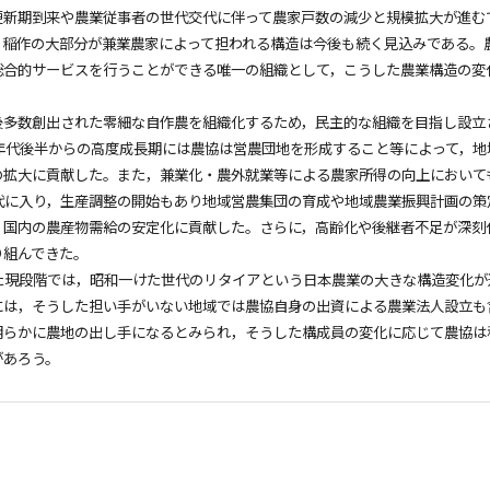
更新期到来や農業従事者の世代交代に伴って農家戸数の減少と規模拡大が進む
，稲作の大部分が兼業農家によって担われる構造は今後も続く見込みである。
総合的サービスを行うことができる唯一の組織として，こうした農業構造の変
後多数創出された零細な自作農を組織化するため，民主的な組織を目指し設立
0年代後半からの高度成長期には農協は営農団地を形成すること等によって，
の拡大に貢献した。また，兼業化・農外就業等による農家所得の向上において
代に入り，生産調整の開始もあり地域営農集団の育成や地域農業振興計画の策
，国内の農産物需給の安定化に貢献した。さらに，高齢化や後継者不足が深刻
り組んできた。
た現段階では，昭和一けた世代のリタイアという日本農業の大きな構造変化が
には，そうした担い手がいない地域では農協自身の出資による農業法人設立も
明らかに農地の出し手になるとみられ，そうした構成員の変化に応じて農協は
があろう。