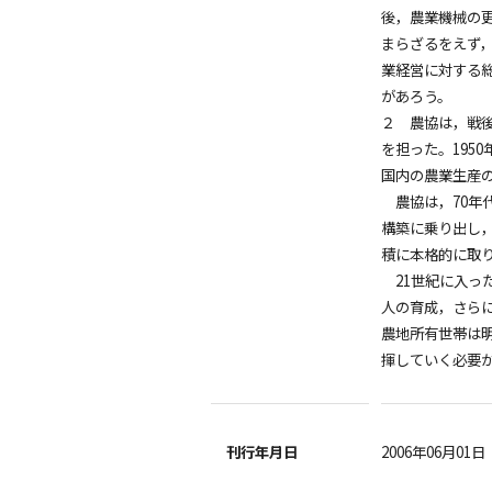
後，農業機械の
まらざるをえず
業経営に対する
があろう。
２ 農協は，戦
を担った。195
国内の農業生産
農協は，70年
構築に乗り出し
積に本格的に取
21世紀に入っ
人の育成，さら
農地所有世帯は
揮していく必要
刊行年月日
2006年06月01日