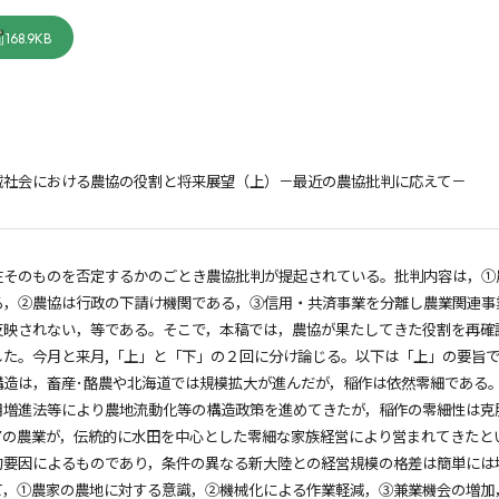
168.9KB
域社会における農協の役割と将来展望（上）－最近の農協批判に応えて－
在そのものを否定するかのごとき農協批判が提起されている。批判内容は，①
る，②農協は行政の下請け機関である，③信用・共済事業を分離し農業関連事
反映されない，等である。そこで，本稿では，農協が果たしてきた役割を再確
した。今月と来月,「上」と「下」の２回に分け論じる。以下は「上」の要旨
構造は，畜産･酪農や北海道では規模拡大が進んだが，稲作は依然零細である
用増進法等により農地流動化等の構造政策を進めてきたが，稲作の零細性は克
アの農業が，伝統的に水田を中心とした零細な家族経営により営まれてきたと
的要因によるものであり，条件の異なる新大陸との経営規模の格差は簡単には
て，①農家の農地に対する意識，②機械化による作業軽減，③兼業機会の増加