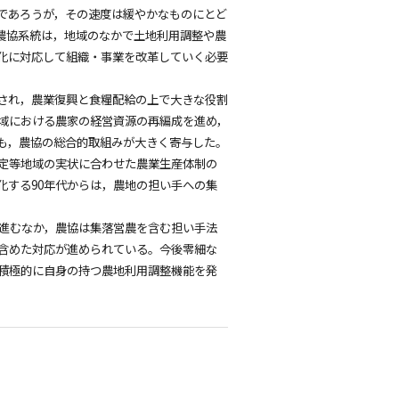
であろうが，その速度は緩やかなものにとど
農協系統は，地域のなかで土地利用調整や農
化に対応して組織・事業を改革していく必要
され，農業復興と食糧配給の上で大きな役割
地域における農家の経営資源の再編成を進め，
も，農協の総合的取組みが大きく寄与した。
定等地域の実状に合わせた農業生産体制の
化する90年代からは，農地の担い手への集
進むなか，農協は集落営農を含む担い手法
含めた対応が進められている。今後零細な
積極的に自身の持つ農地利用調整機能を発