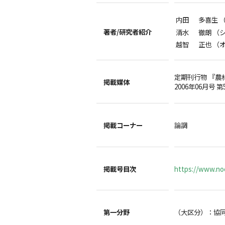
内田 多喜生 
著者/
研究者紹介
清水 徹朗 （
越智 正也 （
定期刊行物 『農
掲載媒体
2006年06月号 第
掲載コーナー
論調
掲載号目次
https://www.noc
第一分野
（大区分）：協