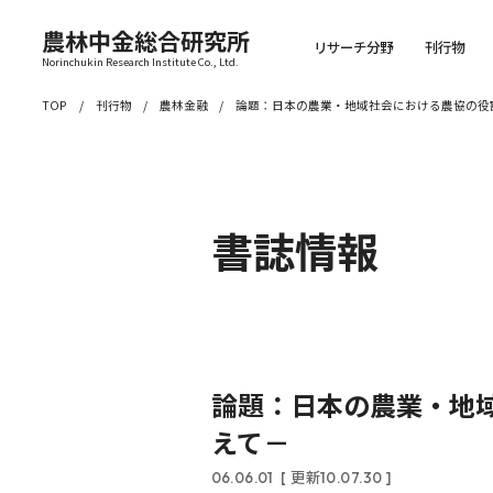
農林中金総合研究所
リサーチ分野
刊行物
Norinchukin Research Institute Co., Ltd.
TOP
刊行物
農林金融
論題：日本の農業・地域社会における農協の役
書誌情報
論題：日本の農業・地
えて－
06.06.01
[ 更新10.07.30 ]