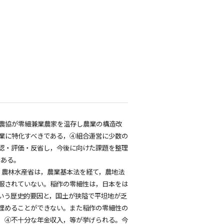
農協が零細兼業農家を温存し農業の構造改
業に特化すべきである，④組合運営に少数の
認・評価・反省し，今後に向けた課題を整理
である。
。農林水産省は，農業基本法を経て，農地法
服されていない。稲作の零細性は，日本をは
いう歴史的要因と，国土が狭隘で平坦地が乏
埋めることができない。また稲作の零細性の
，④不十分な年金収入，等が挙げられる。今