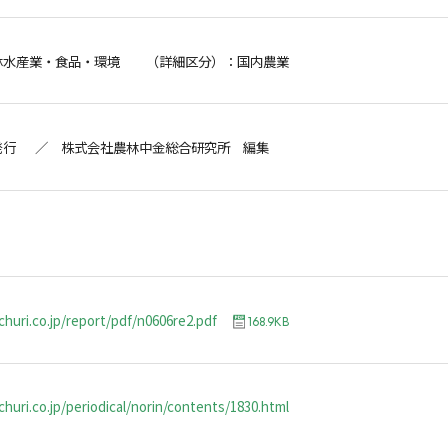
林水産業・食品・環境 （詳細区分）：国内農業
発行 ／ 株式会社農林中金総合研究所 編集
churi.co.jp/report/pdf/n0606re2.pdf
168.9KB
huri.co.jp/periodical/norin/contents/1830.html