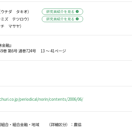
（ウチダ タキオ）
研究員紹介を見る
シミズ テツロウ）
研究員紹介を見る
オチ マサヤ）
林金融』
59巻 第6号 通巻724号 13 ～ 41ページ
huri.co.jp/periodical/norin/contents/2006/06/
同組合・組合金融・地域 （詳細区分）：農協