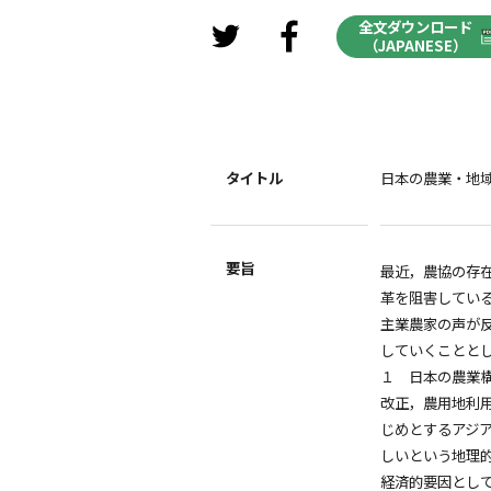
全文ダウンロード
（JAPANESE）
タイトル
日本の農業・地
要旨
最近，農協の存
革を阻害してい
主業農家の声が
していくことと
１ 日本の農業
改正，農用地利
じめとするアジ
しいという地理
経済的要因とし