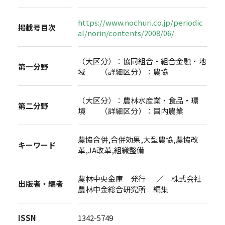
https://www.nochuri.co.jp/periodic
掲載号目次
al/norin/contents/2008/06/
（大区分）：協同組合・組合金融・地
第一分野
域 （詳細区分）：農協
（大区分）：農林水産業・食品・環
第二分野
境 （詳細区分）：国内農業
農協合併,合併効果,大型農協,農協改
キーワード
革,JA改革,組織整備
農林中央金庫 発行 ／ 株式会社
出版者・編者
農林中金総合研究所 編集
ISSN
1342-5749