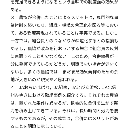
を充足できるようになるという意味での制度面の効果が
ある。
３ 農協が合併したことによるメリットは，専門的な事
業体制を築いたり，組織・機構の合理化を図る等におい
て，ある程度実現されていることは事実である。しかし
一方では，組合員とのつながりが疎遠化するとの指摘も
あるし，農協が改革を行おうとする場合に組合員の反対
に直面することも少なくない。このため，合併効果が十
分に発揮できているかどうか，明瞭でない場合が少なく
ないし，多くの農協では，まだまだ効果発揮のための余
地が大きいのが現実だと思われる。
４ JAおちいまばり，JA紀南，JAとぴあ浜松，JA北信
州みゆきにおける取組事例を紹介する。それぞれの農協
は，置かれた条件は異なるが，積極的に合併を生かす努
力を積み上げてきている。それは，長い時間と労力を要
するものであるが，その成果は，合併にはメリットがあ
ることを明瞭に示している。