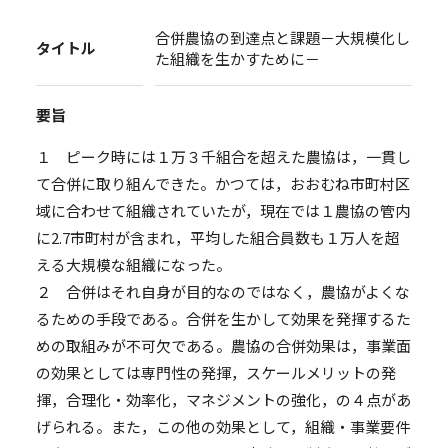
合併農協の到達点と課題－大規模化し
タイトル
た組織を生かすために－
要旨
１ ピーク時には１万３千組合を超えた農協は，一貫し
て合併に取り組んできた。かつては，おおむね市町村区
域に合わせて組織されていたが，現在では１農協の管内
に2.7市町村が含まれ，平均した組合員数も１万人を超
える大規模な組織になった。
２ 合併はそれ自身が目的なのではなく，農協がよくな
るための手段である。合併を生かして効果を発揮するた
めの取組みが不可欠である。農協の合併効果は，事業面
の効果としては専門性の発揮，スケールメリットの発
揮，合理化・効率化，マネジメントの強化，の４点があ
げられる。また，この他の効果として，組織・事業要件