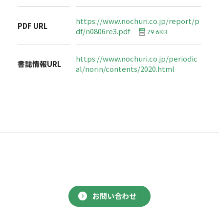
https://www.nochuri.co.jp/report/p
PDF URL
df/n0806re3.pdf
79.6KB
https://www.nochuri.co.jp/periodic
書誌情報URL
al/norin/contents/2020.html
お問い合わせ