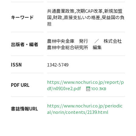
共通農業政策,次期CAP改革,新規加盟
キーワード
国,財政,直接支払いの格差,受益国の負
担
農林中央金庫 発行 ／ 株式会社
出版者・編者
農林中金総合研究所 編集
ISSN
1342-5749
https://www.nochuri.co.jp/report/p
PDF URL
df/n0910re2.pdf
100.3KB
https://www.nochuri.co.jp/periodic
書誌情報URL
al/norin/contents/2139.html