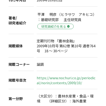
平澤 明彦 （ヒラサワ アキヒコ）
著者/
：基礎研究部 主任研究員
研究者紹介
研究員紹介を見る
定期刊行物 『農林金融』
掲載媒体
2009年10月号 第62巻 第10号 通巻764
号 18 ～ 30ページ
掲載コーナー
論調
https://www.nochuri.co.jp/periodic
掲載号目次
al/norin/contents/2009/10/
（大区分）：農林水産業・食品・環
第一分野
境 （詳細区分）：海外農業