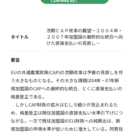
（JAPANESE）
次期ＣＡＰ改革の展望－２００４年・
タイトル
２００７年加盟国の最終的な統合へ向
けた直接支払いの見直し－
要旨
EUの共通農業政策(CAP)の次期改革は予算の見直しを伴
う大きなものとなる。その大きな課題は04年・07年新
規加盟国のCAPへの最終的な統合、とくに直接支払いの
格差是正である。
しかしCAP財政の拡大はむしろ縮小が見込まれるた
め、格差是正は既往加盟国の直接支払い水準引下げにつ
ながる。一方で既往加盟国のEU財政への純拠出は、新
規加盟国の所得水準が低いために増大している。同質性