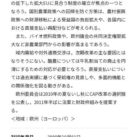
の低下した拡大EUに見合う制度の確立が焦点の一つと
なろう。国別農業政策への回帰を防ぐ方策は、農村振興
政策への財源移転による受益国の負担拡大や、各国内に
おける直接支払い再配分などが考えられる。
また、バイオ燃料政策や、欧州議会の共同決定権限拡
大など非農業部門からの影響が高まるであろう。
域内需給や対外通商交渉は，次期改革の主な要因とは
なりそうにない。酪農については牛乳割当ての廃止を円
滑にするための対応が必要となろう。直接支払いについ
ては過去実績に基づく受給権の見直しや、多面的機能と
の関係強化を図る動きがある。
欧州委員会は2010年の夏ないし秋にCAP改革の選択肢
を公表し，2011年半ばに法案と財政枠組みを提案す
る。
＜地域：欧州（ヨーロッパ）＞
刊行年月日
2009年10月01日