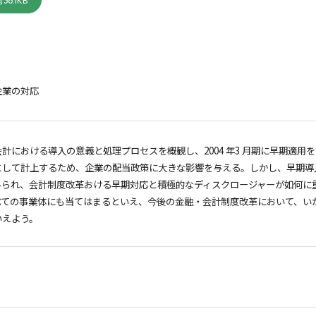
36.1KB
企業の対応
計における導入の意義と処理プロセスを概観し、2004 年3 月期に早期適
として計上するため、企業の配当政策に大きな影響を与える。しかし、早期導
みられ、会計制度改革おける早期対応と積極的なディスクロージャーが如何に
べての事業体にも当てはまるといえ、今後の金融・会計制度改革において、い
いえよう。