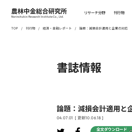
農林中金総合研究所
リサーチ分野
刊行物
Norinchukin Research Institute Co., Ltd.
TOP
刊行物
経済・金融レポート
論題：減損会計適用と企業の対応
書誌情報
論題：減損会計適用と
04.07.01
[ 更新10.06.18 ]
全文ダウンロード