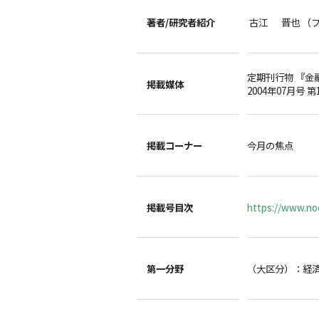
著者/
研究者紹介
古江 晋也 （
定期刊行物 『金
掲載媒体
2004年07月号 第
掲載コーナー
今月の焦点
掲載号目次
https://www.noc
第一分野
（大区分）：経