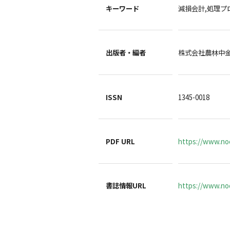
キーワード
減損会計,処理プ
出版者・編者
株式会社農林中
ISSN
1345-0018
PDF URL
https://www.no
書誌情報URL
https://www.noc