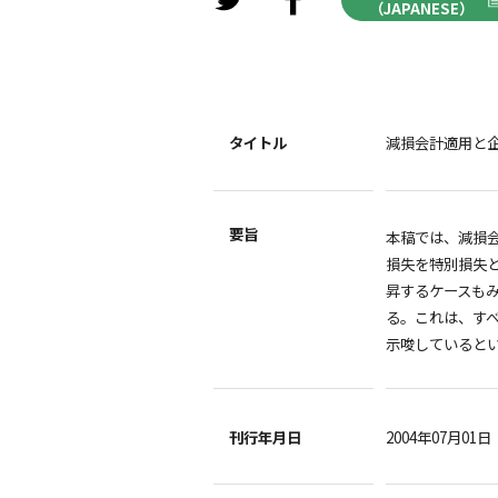
（JAPANESE）
タイトル
減損会計適用と
要旨
本稿では、減損会
損失を特別損失
昇するケースも
る。これは、す
示唆していると
刊行年月日
2004年07月01日