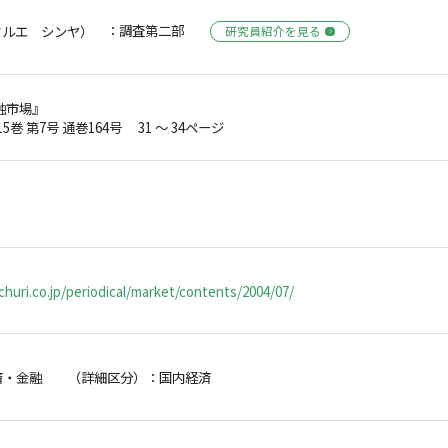
：調査第二部
フルエ シンヤ）
研究員紹介を見る
融市場』
15巻 第7号 通巻164号 31 ～ 34ページ
huri.co.jp/periodical/market/contents/2004/07/
済・金融 （詳細区分）：国内経済