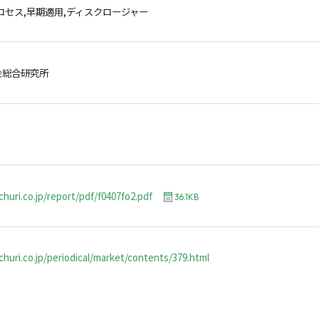
ロセス,早期適用,ディスクロージャー
金総合研究所
churi.co.jp/report/pdf/f0407fo2.pdf
36.1KB
huri.co.jp/periodical/market/contents/379.html