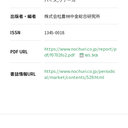
出版者・編者
株式会社農林中金総合研究所
ISSN
1345-0018
https://www.nochuri.co.jp/report/p
PDF URL
df/f0702fo2.pdf
185.3KB
https://www.nochuri.co.jp/periodic
書誌情報URL
al/market/contents/529.html