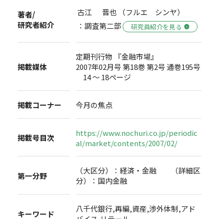
古江 晋也 （フルエ シンヤ）
著者/
研究者紹介
：調査第二部
研究員紹介を見る
定期刊行物 『金融市場』
掲載媒体
2007年02月号 第18巻 第2号 通巻195号
14 ～ 18ページ
掲載コーナー
今月の焦点
https://www.nochuri.co.jp/periodic
掲載号目次
al/market/contents/2007/02/
（大区分）：経済・金融 （詳細区
第一分野
分）：国内金融
八千代銀行,再編,資産,渉外体制,アド
キーワード
バイス,リテール