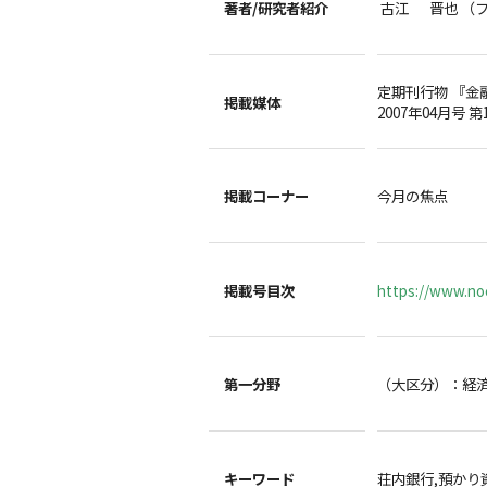
著者/
研究者紹介
古江 晋也 （
定期刊行物 『金
掲載媒体
2007年04月号 第
掲載コーナー
今月の焦点
掲載号目次
https://www.noc
第一分野
（大区分）：経
キーワード
荘内銀行,預かり