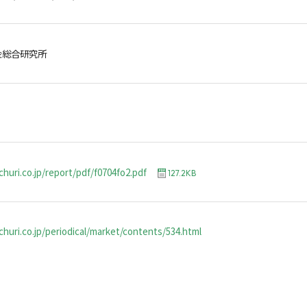
金総合研究所
churi.co.jp/report/pdf/f0704fo2.pdf
127.2KB
huri.co.jp/periodical/market/contents/534.html