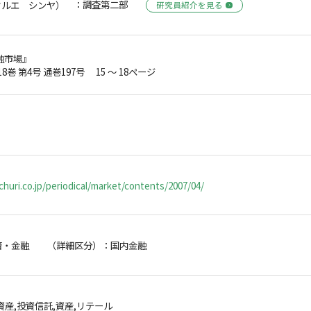
：調査第二部
フルエ シンヤ）
研究員紹介を見る
融市場』
18巻 第4号 通巻197号 15 ～ 18ページ
huri.co.jp/periodical/market/contents/2007/04/
済・金融 （詳細区分）：国内金融
資産,投資信託,資産,リテール