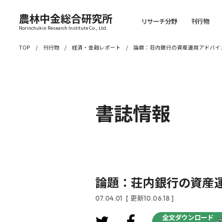
農林中金総合研究所
リサーチ分野
刊行物
Norinchukin Research Institute Co., Ltd.
TOP
刊行物
経済・金融レポート
論題：荘内銀行の資産運用アドバイ
書誌情報
論題：荘内銀行の資産
07.04.01
[ 更新10.06.18 ]
全文ダウンロード