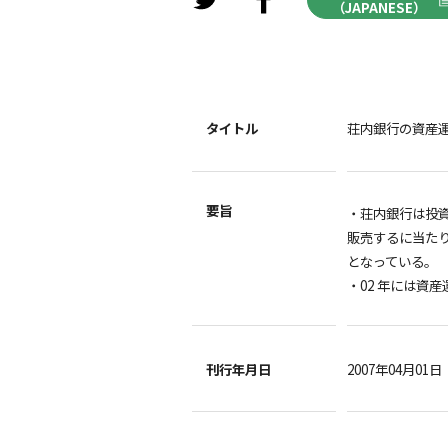
（JAPANESE）
タイトル
荘内銀行の資産
要旨
・荘内銀行は投
販売するに当た
となっている。
・02 年には資
刊行年月日
2007年04月01日