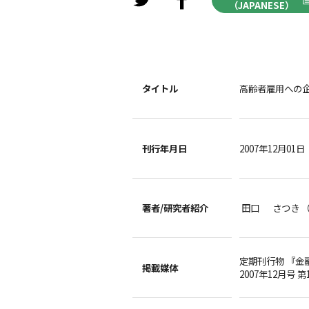
（JAPANESE）
タイトル
高齢者雇用への
刊行年月日
2007年12月01日
著者/
研究者紹介
田口 さつき 
定期刊行物 『金
掲載媒体
2007年12月号 第