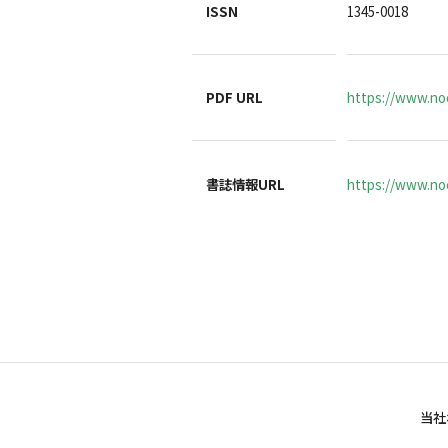
ISSN
1345-0018
PDF URL
https://www.no
書誌情報URL
https://www.noc
当社