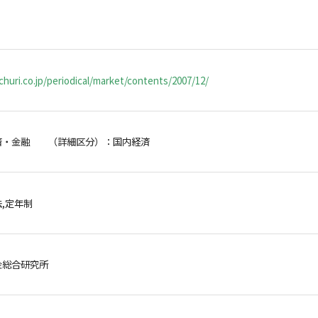
huri.co.jp/periodical/market/contents/2007/12/
済・金融 （詳細区分）：国内経済
,定年制
金総合研究所