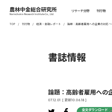
農林中金総合研究所
リサーチ分野
刊行物
Norinchukin Research Institute Co., Ltd.
TOP
刊行物
経済・金融レポート
論題：高齢者雇用への企業の対応 
書誌情報
論題：高齢者雇用への
07.12.01
[ 更新10.06.18 ]
全文ダウンロード