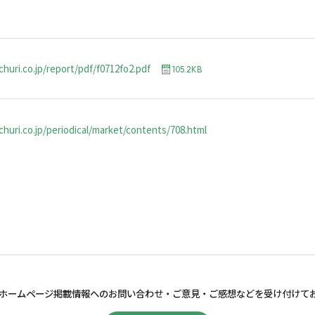
churi.co.jp/report/pdf/f0712fo2.pdf
105.2KB
huri.co.jp/periodical/market/contents/708.html
ホームページ掲載情報へのお問い合わせ・
ご意見・ご感想などを受け付けて