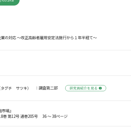
105.2KB
企業の対応 ～改正高齢者雇用安定法施行から１年半経て～
：調査第二部
（タグチ サツキ）
研究員紹介を見る
融市場』
18巻 第12号 通巻205号 36 ～ 38ページ