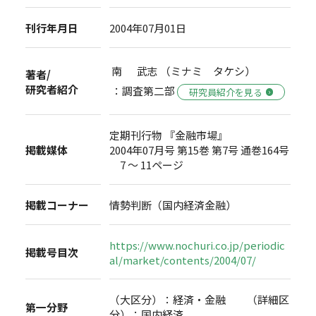
刊行年月日
2004年07月01日
南 武志 （ミナミ タケシ）
著者/
研究者紹介
：調査第二部
研究員紹介を見る
定期刊行物 『金融市場』
掲載媒体
2004年07月号 第15巻 第7号 通巻164号
7 ～ 11ページ
掲載コーナー
情勢判断（国内経済金融）
https://www.nochuri.co.jp/periodic
掲載号目次
al/market/contents/2004/07/
（大区分）：経済・金融 （詳細区
第一分野
分）：国内経済