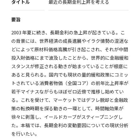
タイトル
最近の長期金利上昇を考える
要旨
2003 年夏に続き、長期金利の急上昇が起きている。こ
の背景には、世界経済の成長進展やイラク情勢の混迷な
どによって原材料価格高騰が引き起こされ、それが中間
投入財価格にまで波及したことから、世界的に金融緩和
スタンスが修正される動きが始まっていることが根底に
あると見られる。国内でも現状の量的緩和政策にコミッ
トされている消費者物価（全国コア）の前年比上昇率が
若干マイナスながらもほぼゼロ近傍で推移し始めてい
る。これを受けて、マーケットではデフレ脱却と金融政
策の転換時期を探る動きの一環として、時間軸効果が
徐々に剥落し、イールドカーブがスティープニングし
た。本稿では、長期金利の変動要因についての現状分析
を行いたい。