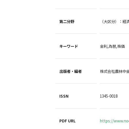
第二分野
（大区分）：経
キーワード
金利,為替,株価
出版者・編者
株式会社農林中
ISSN
1345-0018
PDF URL
https://www.no