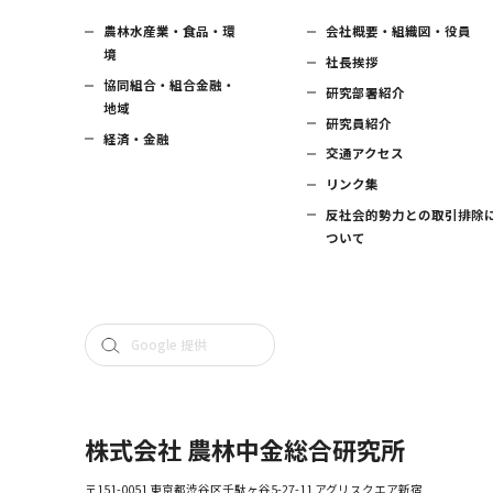
農林水産業・食品・環
会社概要・組織図・役員
境
社長挨拶
協同組合・組合金融・
研究部署紹介
地域
研究員紹介
経済・金融
交通アクセス
リンク集
反社会的勢力との取引排除
ついて
株式会社 農林中金総合研究所
〒151-0051 東京都渋谷区千駄ヶ谷5-27-11 アグリスクエア新宿