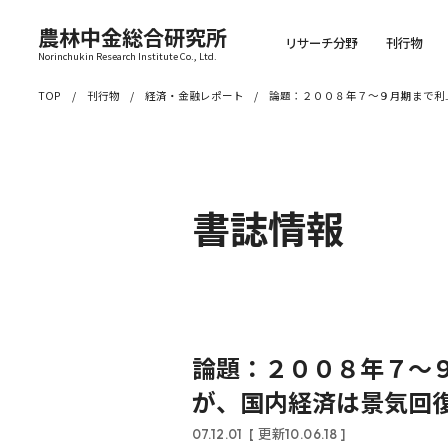
農林中金総合研究所
リサーチ分野
刊行物
Norinchukin Research Institute Co., Ltd.
TOP
刊行物
経済・金融レポート
論題：２００８年７～９月期まで利
書誌情報
論題：２００８年７～
が、国内経済は景気回
07.12.01
[ 更新10.06.18 ]