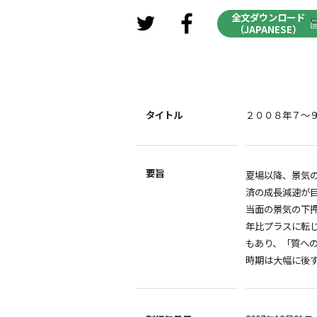
全文ダウンロード
（JAPANESE）
タイトル
２００８年７～
要旨
夏場以降、景気の
済の成長減速が
当面の景気の下押
年比プラスに転
もあり、「質へ
時期は大幅に後