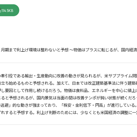
114.5KB
９月期まで利上げ環境は整わないと予想 ～物価はプラスに転じるが、国内経
牽引役である輸出・生産動向に改善の動きが見られるが、米サブプライム問題の
目立ち始めるものと予想される。加えて、日本では改正建築基準法に伴う建築
し要因として作用し続けるだろう。物価は食料品、エネルギーを中心に値上げ
じると予想されるが、国内景気は当面の間は改善テンポが鈍い状態が続くだろ
の逃避」的な動きが強まっており、「株安・金利低下・円高」が進行している
ずれすると予想する。利上げ判断のためには、少なくとも米国経済の調整に一