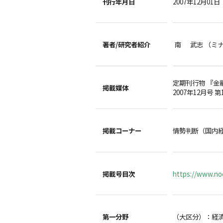
刊行年月日
2007年12月01日
著者/
研究者紹介
南 武志 （ミ
定期刊行物 『金
掲載媒体
2007年12月号 第
掲載コーナー
情勢判断（国内
掲載号目次
https://www.noc
第一分野
（大区分）：経