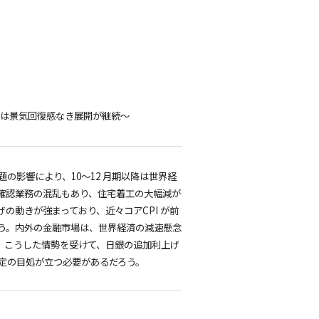
済は景気回復感なき展開が継続～
影響により、10～12 月期以降は世界経
確認業務の混乱もあり、住宅着工の大幅減が
の動きが強まっており、近々コアCPI が前
う。内外の金融市場は、世界経済の減速懸念
。こうした情勢を受けて、日銀の追加利上げ
定の目処が立つ必要があるだろう。