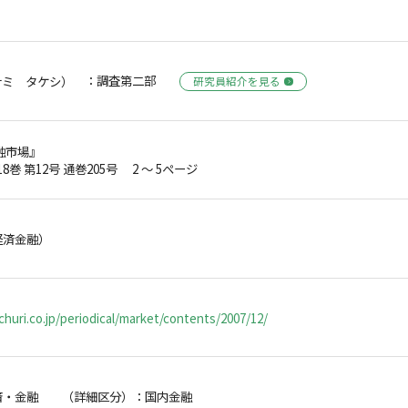
：調査第二部
ナミ タケシ）
研究員紹介を見る
融市場』
18巻 第12号 通巻205号 2 ～ 5ページ
経済金融）
huri.co.jp/periodical/market/contents/2007/12/
済・金融 （詳細区分）：国内金融