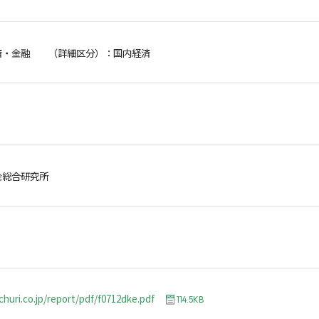
済・金融 （詳細区分）：国内経済
金総合研究所
churi.co.jp/report/pdf/f0712dke.pdf
114.5KB