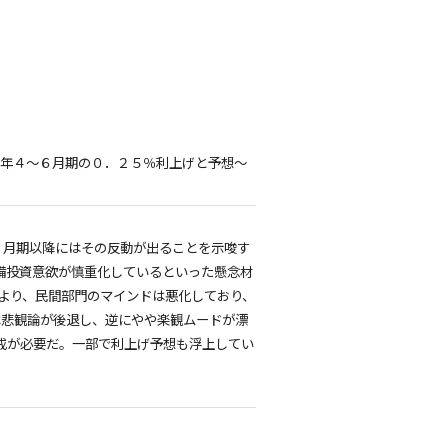
９年４～６月期の０．２５％利上げと予想～
6 月期以降にはその反動が出ることを示唆す
備投資意欲が慎重化しているといった懸念材
より、民間部門のマインドは悪化しており、
は悲観論が後退し、逆にやや楽観ムードが漂
戒が必要だ。一部で利上げ予想も浮上してい