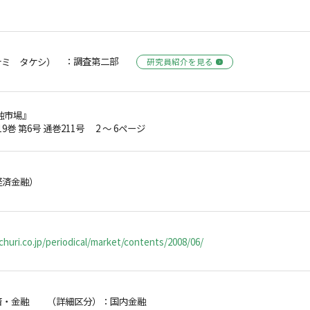
：調査第二部
ナミ タケシ）
研究員紹介を見る
融市場』
19巻 第6号 通巻211号 2 ～ 6ページ
経済金融）
huri.co.jp/periodical/market/contents/2008/06/
済・金融 （詳細区分）：国内金融