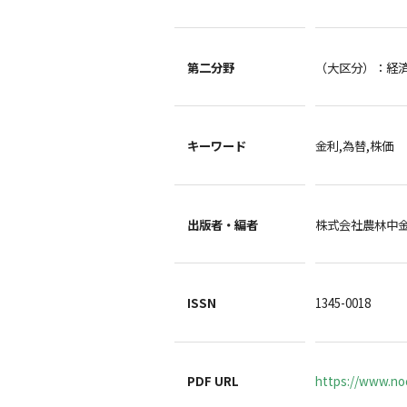
第二分野
（大区分）：経
キーワード
金利,為替,株価
出版者・編者
株式会社農林中
ISSN
1345-0018
PDF URL
https://www.no