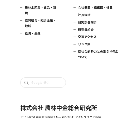
農林水産業・食品・環
会社概要・組織図・役員
境
社長挨拶
協同組合・組合金融・
研究部署紹介
地域
研究員紹介
経済・金融
交通アクセス
リンク集
反社会的勢力との取引排除
ついて
株式会社 農林中金総合研究所
〒151-0051 東京都渋谷区千駄ヶ谷5-27-11 アグリスクエア新宿