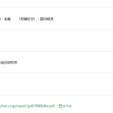
済・金融 （詳細区分）：国内経済
金総合研究所
churi.co.jp/report/pdf/f0806dke.pdf
55.7KB