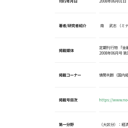
刊行年月日
2008年06月01日
著者/
研究者紹介
南 武志 （ミ
定期刊行物 『金
掲載媒体
2008年06月号 第
掲載コーナー
情勢判断（国内
掲載号目次
https://www.noc
第一分野
（大区分）：経