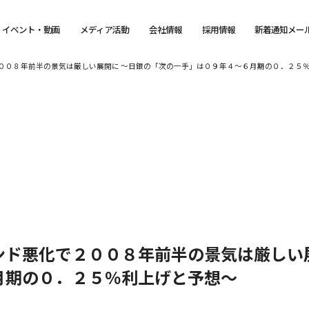
イベント・動画
メディア活動
会社情報
採用情報
新着通知メー
００８年前半の景気は厳しい展開に ～日銀の「次の一手」は０９年４～６月期の０．２５
ンド悪化で２００８年前半の景気は厳しい
月期の０．２５％利上げと予想～