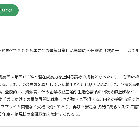
55.7KB
ンド悪化で２００８年前半の景気は厳しい展開に ～日銀の「次の一手」は０
済成長率は年率+3.3％と潜在成長力を上回る高めの成長となったが、一方で4～
れる。これまでの景気を牽引してきた輸出が4 月に落ち込んだこと、企業の設
い。全般的に、資源高に伴う企業収益圧迫や生活必需品の相次ぐ値上げなどに
 年度半ばにかけての景気展開には厳しさが増すと予想する。内外の金融市場で
サブプライム問題など火種は残っており、再び不安定な状況に戻るリスクに警
8 年度内は現状の金融政策を維持するだろう。