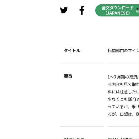
全文ダウンロード
（JAPANESE）
タイトル
民間部門のマイ
要旨
1～3 月期の経
る内容も見て取
料には注意した
少なくとも08
っているが、米
るが、日銀は、0