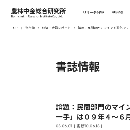
農林中金総合研究所
リサーチ分野
刊行物
Norinchukin Research Institute Co., Ltd.
TOP
刊行物
経済・金融レポート
論題：民間部門のマインド悪化で２
書誌情報
論題：民間部門のマイ
一手」は０９年４～６
08.06.01
[ 更新10.06.18 ]