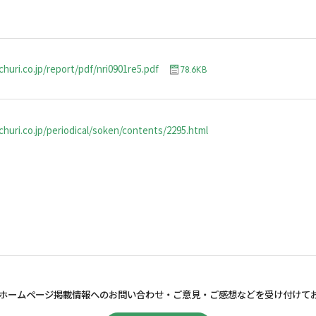
huri.co.jp/report/pdf/nri0901re5.pdf
78.6KB
huri.co.jp/periodical/soken/contents/2295.html
ホームページ掲載情報へのお問い合わせ・
ご意見・ご感想などを受け付けて