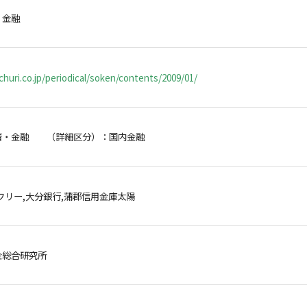
・金融
huri.co.jp/periodical/soken/contents/2009/01/
済・金融 （詳細区分）：国内金融
フリー,大分銀行,蒲郡信用金庫太陽
金総合研究所