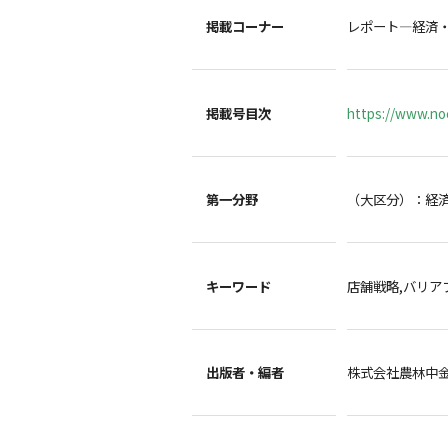
掲載コーナー
レポート―経済
掲載号目次
https://www.noc
第一分野
（大区分）：経
キーワード
店舗戦略,バリア
出版者・編者
株式会社農林中