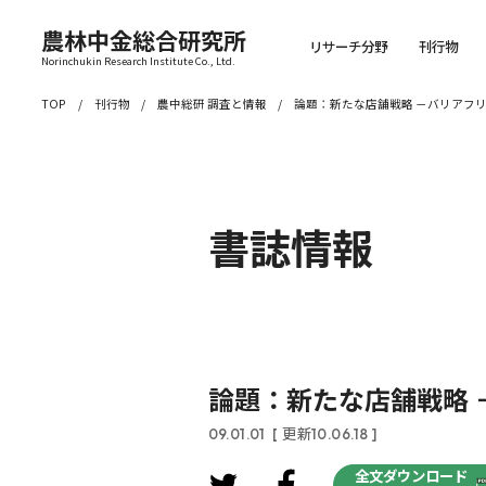
農林中金総合研究所
リサーチ分野
刊行物
Norinchukin Research Institute Co., Ltd.
TOP
刊行物
農中総研 調査と情報
論題：新たな店舗戦略 －バリアフ
書誌情報
論題：新たな店舗戦略 
09.01.01
[ 更新10.06.18 ]
全文ダウンロード