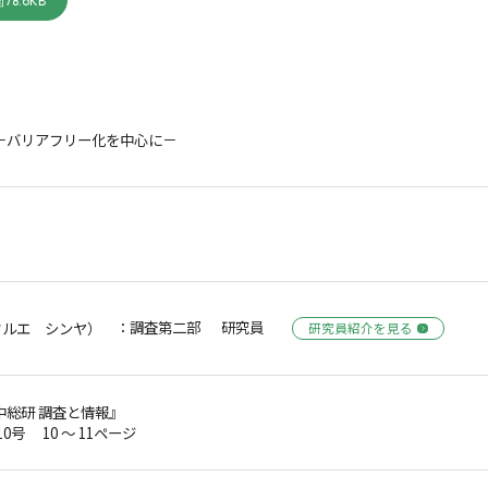
78.6KB
－バリアフリー化を中心に－
：調査第二部 研究員
フルエ シンヤ）
研究員紹介を見る
中総研 調査と情報』
10号 10 ～ 11ページ