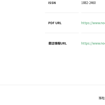
ISSN
1882-2460
PDF URL
https://www.noc
書誌情報URL
https://www.noc
当社