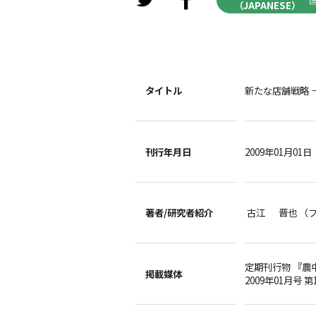
（JAPANESE）
タイトル
新たな店舗戦略 
刊行年月日
2009年01月01日
著者/
研究者紹介
古江 晋也 （
定期刊行物 『農
掲載媒体
2009年01月号 第