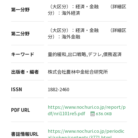
（大区分）：経済・金融 （詳細区
第一分野
分）：海外経済
（大区分）：経済・金融 （詳細区
第二分野
分）：海外金融
キーワード
量的緩和,出口戦略,デフレ,債務返済
出版者・編者
株式会社農林中金総合研究所
ISSN
1882-2460
https://www.nochuri.co.jp/report/p
PDF URL
df/nri1101re5.pdf
636.0KB
https://www.nochuri.co.jp/periodic
書誌情報URL
al/soken/contents/3771.html