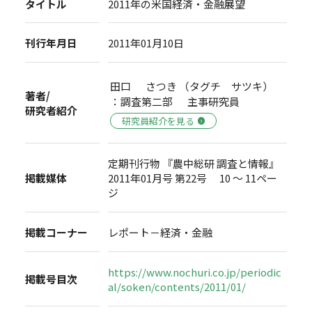
タイトル
2011年の米国経済・金融展望
刊行年月日
2011年01月10日
田口 さつき （タグチ サツキ）
著者/
：調査第二部 主事研究員
研究者紹介
研究員紹介を見る
定期刊行物 『農中総研 調査と情報』
掲載媒体
2011年01月号 第22号 10 ～ 11ペー
ジ
掲載コーナー
レポート－経済・金融
https://www.nochuri.co.jp/periodic
掲載号目次
al/soken/contents/2011/01/