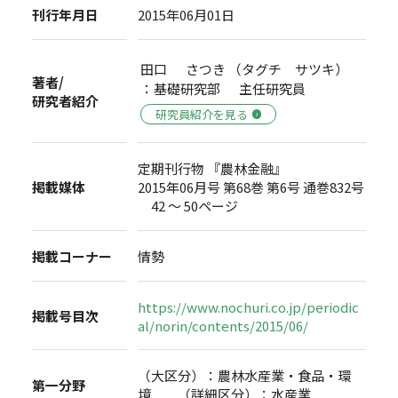
刊行年月日
2015年06月01日
田口 さつき （タグチ サツキ）
著者/
：基礎研究部 主任研究員
研究者紹介
研究員紹介を見る
定期刊行物 『農林金融』
掲載媒体
2015年06月号 第68巻 第6号 通巻832号
42 ～ 50ページ
掲載コーナー
情勢
https://www.nochuri.co.jp/periodic
掲載号目次
al/norin/contents/2015/06/
（大区分）：農林水産業・食品・環
第一分野
境 （詳細区分）：水産業