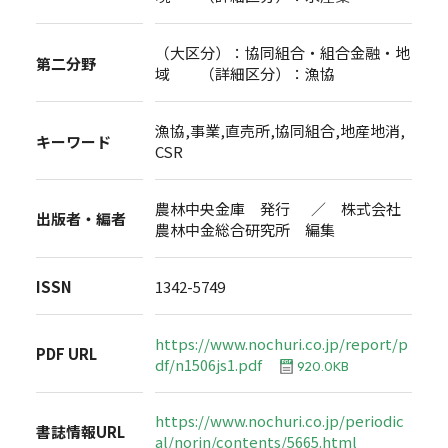
（大区分）：協同組合・組合金融・地
第二分野
域 （詳細区分）：漁協
漁協,事業,直売所,協同組合,地産地消,
キーワード
CSR
農林中央金庫 発行 ／ 株式会社
出版者・編者
農林中金総合研究所 編集
ISSN
1342-5749
https://www.nochuri.co.jp/report/p
PDF URL
df/n1506js1.pdf
920.0KB
https://www.nochuri.co.jp/periodic
書誌情報URL
al/norin/contents/5665.html