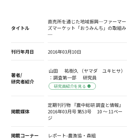
直売所を通じた地域振興─ファーマー
タイトル
ズマーケット「おうみんち」の取組み
─
刊行年月日
2016年03月10日
山田 祐樹久 （ヤマダ ユキヒサ）
著者/
：調査第一部 研究員
研究者紹介
研究員紹介を見る
定期刊行物 『農中総研 調査と情報』
掲載媒体
2016年03月号 第53号 10 ～ 11ペー
ジ
掲載コーナー
レポート-農漁協・森組