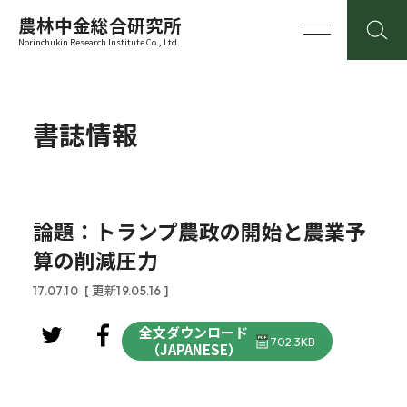
農林中金総合研究所
Norinchukin Research Institute Co., Ltd.
書誌情報
論題：トランプ農政の開始と農業予
算の削減圧力
17.07.10
[ 更新19.05.16 ]
全文ダウンロード
702.3KB
（JAPANESE）