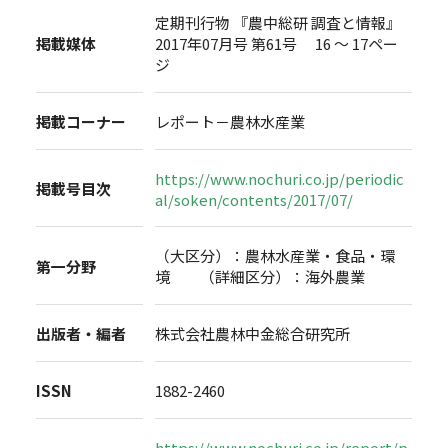
定期刊行物 『農中総研 調査と情報』
掲載媒体
2017年07月号 第61号 16 ～ 17ペー
ジ
掲載コーナー
レポート－農林水産業
https://www.nochuri.co.jp/periodic
掲載号目次
al/soken/contents/2017/07/
（大区分）：農林水産業・食品・環
第一分野
境 （詳細区分）：海外農業
出版者・編者
株式会社農林中金総合研究所
ISSN
1882-2460
https://www.nochuri.co.jp/report/p