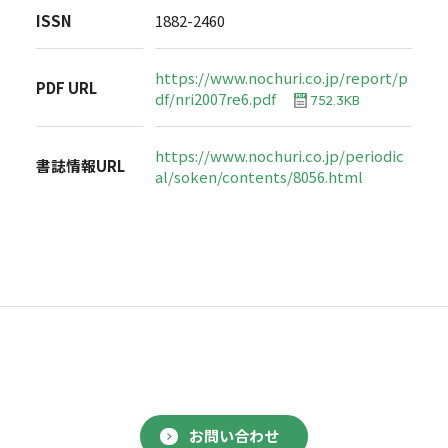
ISSN
1882-2460
https://www.nochuri.co.jp/report/p
PDF URL
df/nri2007re6.pdf
752.3KB
https://www.nochuri.co.jp/periodic
書誌情報URL
al/soken/contents/8056.html
お問い合わせ