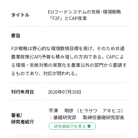
EUフードシステムの気候･環境戦略
タイトル
「F2F」とCAP改革
要旨
F2F戦略は野心的な環境数値目標を掲げ、そのため共通
農業政策(CAP)予算も積み増しの方向である。CAPによ
る環境・気候対策の実質化を農業以外の部門から要請す
るものであり、対応が問われる。
刊行年月日
2020年07月10日
平澤 明彦 （ヒラサワ アキヒコ）
著者/
：基礎研究部 取締役基礎研究部長
研究者紹介
研究員紹介を見る