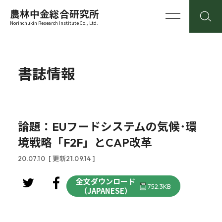
農林中金総合研究所
Norinchukin Research Institute Co., Ltd.
書誌情報
論題：EUフードシステムの気候･環
境戦略「F2F」とCAP改革
20.07.10
[ 更新21.09.14 ]
全文ダウンロード
752.3KB
（JAPANESE）