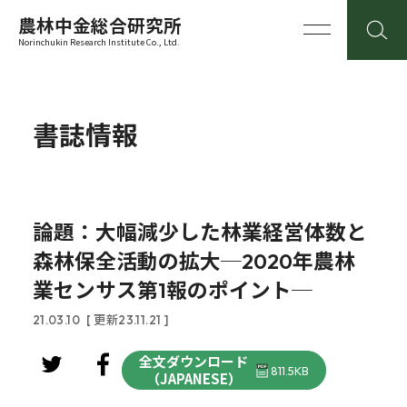
農林中金総合研究所
Norinchukin Research Institute Co., Ltd.
書誌情報
論題：大幅減少した林業経営体数と
森林保全活動の拡大─2020年農林
業センサス第1報のポイント─
21.03.10
[ 更新23.11.21 ]
全文ダウンロード
811.5KB
（JAPANESE）