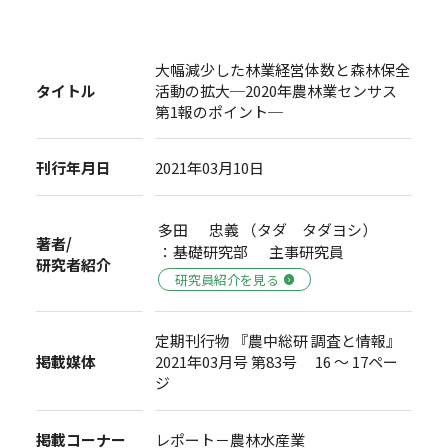
大幅減少した林業経営体数と森林保全
タイトル
活動の拡大─2020年農林業センサス
第1報のポイント─
刊行年月日
2021年03月10日
多田 忠義 （タダ タダヨシ）
著者/
：基礎研究部 主事研究員
研究者紹介
研究員紹介を見る
定期刊行物 『農中総研 調査と情報』
掲載媒体
2021年03月号 第83号 16 ～ 17ペー
ジ
掲載コーナー
レポート－農林水産業