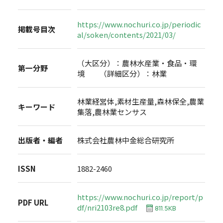
https://www.nochuri.co.jp/periodic
掲載号目次
al/soken/contents/2021/03/
（大区分）：農林水産業・食品・環
第一分野
境 （詳細区分）：林業
林業経営体,素材生産量,森林保全,農業
キーワード
集落,農林業センサス
出版者・編者
株式会社農林中金総合研究所
ISSN
1882-2460
https://www.nochuri.co.jp/report/p
PDF URL
df/nri2103re8.pdf
811.5KB