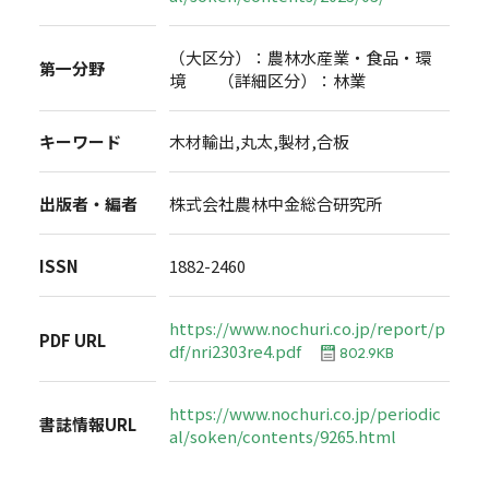
（大区分）：農林水産業・食品・環
第一分野
境 （詳細区分）：林業
キーワード
木材輸出,丸太,製材,合板
出版者・編者
株式会社農林中金総合研究所
ISSN
1882-2460
https://www.nochuri.co.jp/report/p
PDF URL
df/nri2303re4.pdf
802.9KB
https://www.nochuri.co.jp/periodic
書誌情報URL
al/soken/contents/9265.html