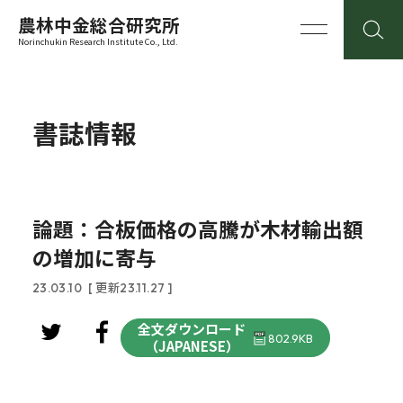
農林中金総合研究所
Norinchukin Research Institute Co., Ltd.
書誌情報
論題：合板価格の高騰が木材輸出額
の増加に寄与
23.03.10
[ 更新23.11.27 ]
全文ダウンロード
802.9KB
（JAPANESE）