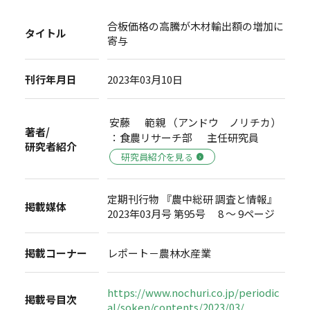
合板価格の高騰が木材輸出額の増加に
タイトル
寄与
刊行年月日
2023年03月10日
安藤 範親 （アンドウ ノリチカ）
著者/
：食農リサーチ部 主任研究員
研究者紹介
研究員紹介を見る
定期刊行物 『農中総研 調査と情報』
掲載媒体
2023年03月号 第95号 8 ～ 9ページ
掲載コーナー
レポート－農林水産業
https://www.nochuri.co.jp/periodic
掲載号目次
al/soken/contents/2023/03/