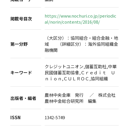
https://www.nochuri.co.jp/periodic
掲載号目次
al/norin/contents/2016/08/
（大区分）：協同組合・組合金融・地
第一分野
域 （詳細区分）：海外協同組織金
融機関
クレジットユニオン,儲蓄互助社,中華
キーワード
民國儲蓄互助協會,Ｃｒｅｄｉｔ Ｕ
ｎｉｏｎ,ＣＵＬＲＯＣ,協同組織
農林中央金庫 発行 ／ 株式会社
出版者・編者
農林中金総合研究所 編集
ISSN
1342-5749