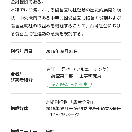
金融機関である。
本稿では台湾における儲蓄互助社運動の歴史的展開と現
状，中央機関である中華民國儲蓄互助協會の役割および
儲蓄互助社の取組みを概観することで，台湾社会におけ
る儲蓄互助社運動の意義を検討する。
刊行年月日
2016年08月01日
古江 晋也 （フルエ シンヤ）
著者/
：調査第二部 主事研究員
研究者紹介
研究員紹介を見る
定期刊行物 『農林金融』
掲載媒体
2016年08月号 第69巻 第8号 通巻846号
17 ～ 26ページ
掲載コーナー
論調