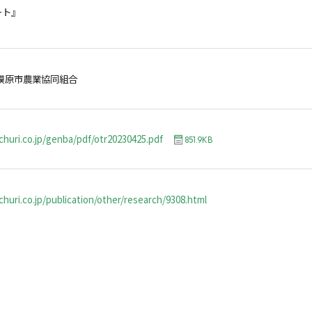
ート』
模原市農業協同組合
churi.co.jp/genba/pdf/otr20230425.pdf
851.9KB
huri.co.jp/publication/other/research/9308.html