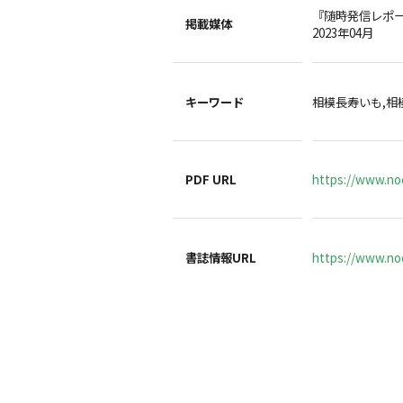
『随時発信レポ
掲載媒体
2023年04月
キーワード
相模長寿いも,相
PDF URL
https://www.no
書誌情報URL
https://www.noc