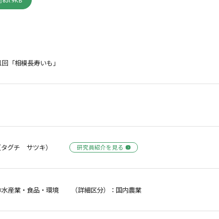
851.9KB
1回「相模長寿いも」
（タグチ サツキ）
研究員紹介を見る
林水産業・食品・環境 （詳細区分）：国内農業