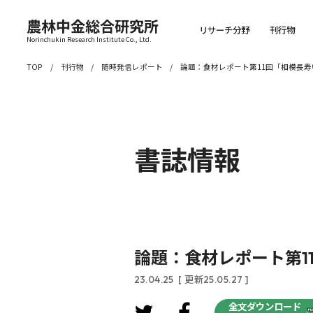
農林中金総合研究所
リサーチ分野
刊行物
Norinchukin Research Institute Co., Ltd.
TOP
刊行物
随時発信レポート
論題：食材レポート第11回「相模長寿
書誌情報
論題：食材レポート第1
23.04.25
[ 更新25.05.27 ]
全文ダウンロード