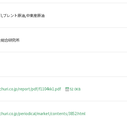
TI,ブレント原油,中東産原油
金総合研究所
churi.co.jp/report/pdf/f1104kk1.pdf
52.0KB
huri.co.jp/periodical/market/contents/3852.html