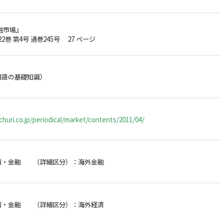
融市場』
第22巻 第4号 通巻245号 27 ページ
用語の基礎知識）
huri.co.jp/periodical/market/contents/2011/04/
済・金融 （詳細区分）：海外金融
済・金融 （詳細区分）：海外経済