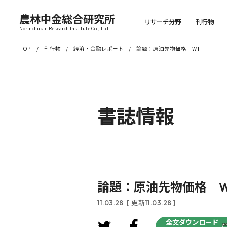
農林中金総合研究所
リサーチ分野
刊行物
Norinchukin Research Institute Co., Ltd.
TOP
刊行物
経済・金融レポート
論題：原油先物価格 WTI
書誌情報
論題：原油先物価格 W
11.03.28
[ 更新11.03.28 ]
全文ダウンロード