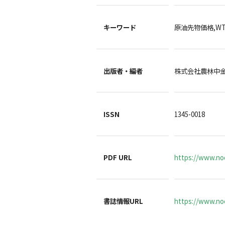
キーワード
原油先物価格,W
出版者・編者
株式会社農林中
ISSN
1345-0018
PDF URL
https://www.no
書誌情報URL
https://www.noc