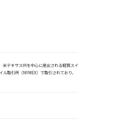
）の略で、米テキサス州を中心に産出される軽質スイ
ル取引所（NYMEX）で取引されており、