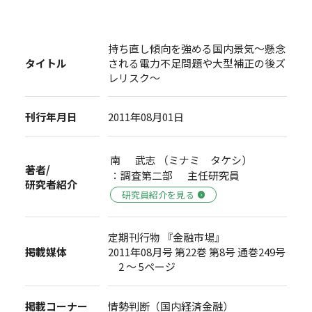
持ち直し傾向を強める国内景気～懸念
タイトル
される電力不足問題や大型補正の後ズ
レリスク～
刊行年月日
2011年08月01日
南 武志 （ミナミ タケシ）
著者/
：調査第二部 主任研究員
研究者紹介
研究員紹介を見る
定期刊行物 『金融市場』
掲載媒体
2011年08月号 第22巻 第8号 通巻249号
2 ～ 5ページ
掲載コーナー
情勢判断（国内経済金融）