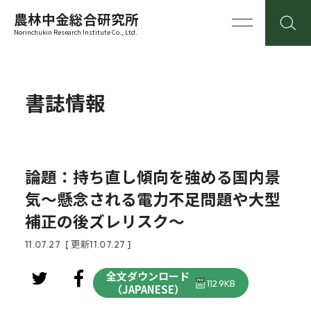
農林中金総合研究所
Norinchukin Research Institute Co., Ltd.
書誌情報
論題：持ち直し傾向を強める国内景
気～懸念される電力不足問題や大型
補正の後ズレリスク～
11.07.27
[ 更新11.07.27 ]
全文ダウンロード
112.9KB
（JAPANESE）