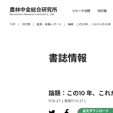
農林中金総合研究所
リサーチ分野
刊行物
Norinchukin Research Institute Co., Ltd.
TOP
刊行物
経済・金融レポート
論題：この10 年、これからの10 年
書誌情報
論題：この10 年、これか
11.10.27
[ 更新11.10.27 ]
全文ダウンロード