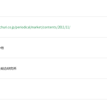
huri.co.jp/periodical/market/contents/2011/11/
の他
金総合研究所