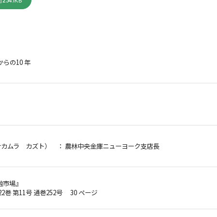
234.1KB
からの10 年
ナカムラ カズト）
： 農林中央金庫ニューヨーク支店長
融市場』
22巻 第11号 通巻252号 30 ページ