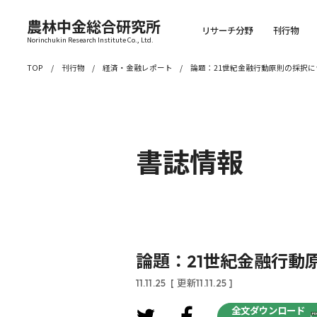
農林中金総合研究所
リサーチ分野
刊行物
Norinchukin Research Institute Co., Ltd.
TOP
刊行物
経済・金融レポート
論題：21世紀金融行動原則の採択
書誌情報
論題：21世紀金融行
11.11.25
[ 更新11.11.25 ]
全文ダウンロード