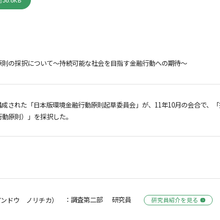
36.6KB
動原則の採択について～持続可能な社会を目指す金融行動への期待～
構成された「日本版環境金融行動原則起草委員会」が、11年10月の会合で、
行動原則）」を採択した。
：調査第二部 研究員
アンドウ ノリチカ）
研究員紹介を見る