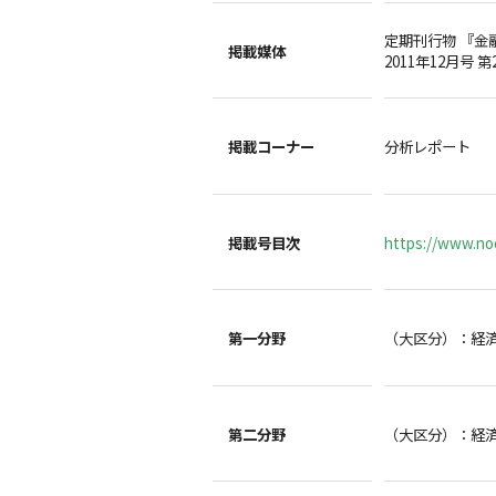
定期刊行物 『金
掲載媒体
2011年12月号 第
掲載コーナー
分析レポート
掲載号目次
https://www.noc
第一分野
（大区分）：経
第二分野
（大区分）：経