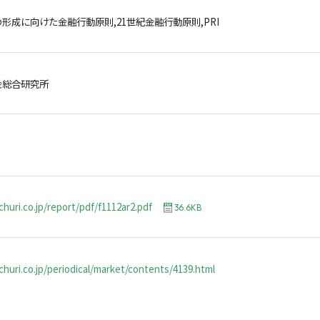
形成に向けた金融行動原則,21世紀金融行動原則,PRI
金総合研究所
churi.co.jp/report/pdf/f1112ar2.pdf
36.6KB
huri.co.jp/periodical/market/contents/4139.html