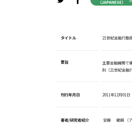
（JAPANESE）
タイトル
21世紀金融行
要旨
主要金融機関で
則（21世紀金融
刊行年月日
2011年12月01日
著者/
研究者紹介
安藤 範親 （