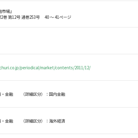
融市場』
22巻 第12号 通巻253号 40 ～ 41ページ
huri.co.jp/periodical/market/contents/2011/12/
済・金融 （詳細区分）：国内金融
済・金融 （詳細区分）：海外経済