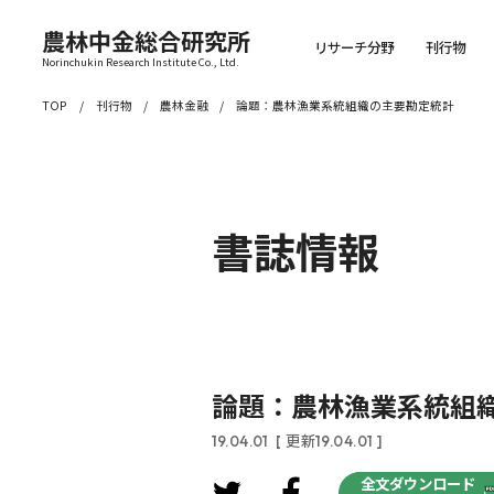
農林中金総合研究所
リサーチ分野
刊行物
Norinchukin Research Institute Co., Ltd.
TOP
刊行物
農林金融
論題：農林漁業系統組織の主要勘定統計
書誌情報
論題：農林漁業系統組
19.04.01
[ 更新19.04.01 ]
全文ダウンロード