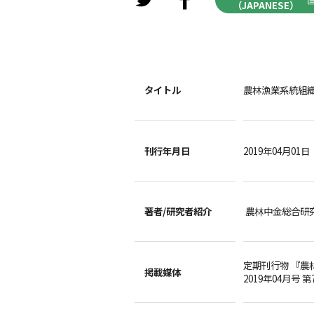
（JAPANESE）
タイトル
農林漁業系統組
刊行年月日
2019年04月01日
著者/
研究者紹介
農林中金総合研
定期刊行物 『農
掲載媒体
2019年04月号 第