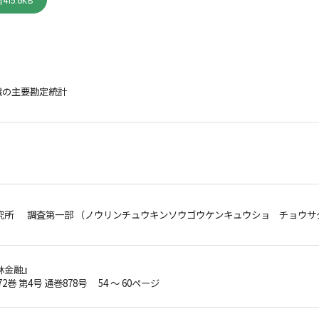
415.6KB
織の主要勘定統計
究所 調査第一部 （ノウリンチュウキンソウゴウケンキュウショ チョウサ
林金融』
72巻 第4号 通巻878号 54 ～ 60ページ