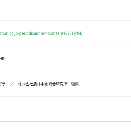
huri.co.jp/periodical/norin/contents/2019/04/
の他
発行 ／ 株式会社農林中金総合研究所 編集