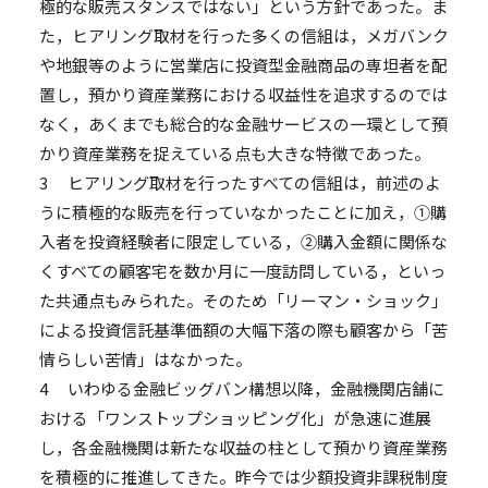
極的な販売スタンスではない」という方針であった。ま
た，ヒアリング取材を行った多くの信組は，メガバンク
や地銀等のように営業店に投資型金融商品の専坦者を配
置し，預かり資産業務における収益性を追求するのでは
なく，あくまでも総合的な金融サービスの一環として預
かり資産業務を捉えている点も大きな特徴であった。
3 ヒアリング取材を行ったすべての信組は，前述のよ
うに積極的な販売を行っていなかったことに加え，①購
入者を投資経験者に限定している，②購入金額に関係な
くすべての顧客宅を数か月に一度訪問している，といっ
た共通点もみられた。そのため「リーマン・ショック」
による投資信託基準価額の大幅下落の際も顧客から「苦
情らしい苦情」はなかった。
4 いわゆる金融ビッグバン構想以降，金融機関店舗に
おける「ワンストップショッピング化」が急速に進展
し，各金融機関は新たな収益の柱として預かり資産業務
を積極的に推進してきた。昨今では少額投資非課税制度