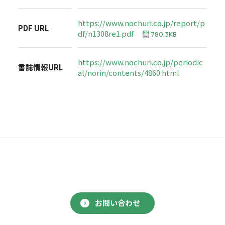
https://www.nochuri.co.jp/report/p
PDF URL
df/n1308re1.pdf
780.3KB
https://www.nochuri.co.jp/periodic
書誌情報URL
al/norin/contents/4860.html
お問い合わせ