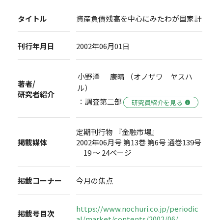
タイトル
資産負債残高を中心にみたわが国家計
刊行年月日
2002年06月01日
小野澤 康晴 （オノザワ ヤスハ
著者/
ル）
研究者紹介
：調査第二部
研究員紹介を見る
定期刊行物 『金融市場』
掲載媒体
2002年06月号 第13巻 第6号 通巻139号
19 ～ 24ページ
掲載コーナー
今月の焦点
https://www.nochuri.co.jp/periodic
掲載号目次
al/market/contents/2002/06/