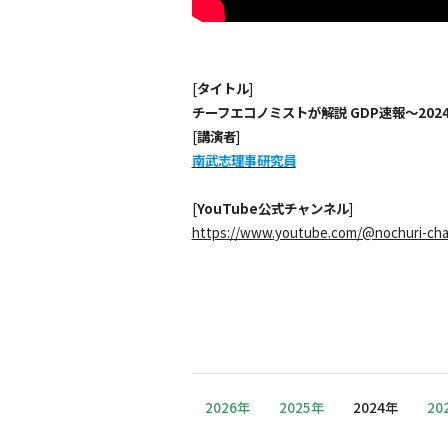
[
タイトル
]
チーフエコノミストが解説 GDP速報～2024
[
講演者
]
南武志理事研究員
[
YouTube公式チャンネル
]
https://www.youtube.com/@nochuri-cha
2026年
2025年
2024年
20