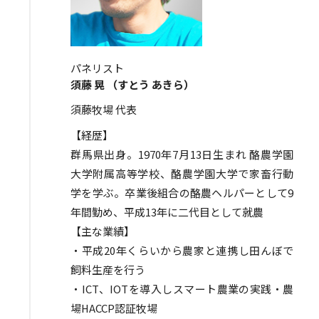
パネリスト
須藤 晃 （すとう あきら）
須藤牧場 代表
【経歴】
群馬県出身。1970年7月13日生まれ 酪農学園
大学附属高等学校、酪農学園大学で家畜行動
学を学ぶ。卒業後組合の酪農ヘルパーとして9
年間勤め、平成13年に二代目として就農
【主な業績】
・平成20年くらいから農家と連携し田んぼで
飼料生産を行う
・ICT、IOTを導入しスマート農業の実践・農
場HACCP認証牧場