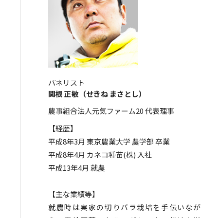
パネリスト
関根 正敏（せきね まさとし）
農事組合法人元気ファーム20 代表理事
【経歴】
平成8年3月 東京農業大学 農学部 卒業
平成8年4月 カネコ種苗(株) 入社
平成13年4月 就農
【主な業績等】
就農時は実家の切りバラ栽培を手伝いなが