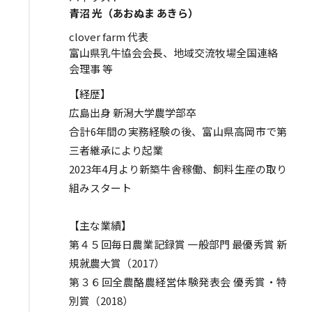
青沼 光（あおぬま あきら）
clover farm 代表
富山県乳牛協会会長、地域交流牧場全国連絡
会理事 等
【経歴】
広島出身 新潟大学農学部卒
合計6年間の実務経験の後、富山県高岡市で第
三者継承により起業
2023年4月より新築牛舎稼働、飼料生産の取り
組みスタート
【主な業績】
第４５回毎日農業記録賞 一般部門 最優秀賞 新
規就農大賞（2017）
第３６回全農酪農経営体験発表会 優秀賞・特
別賞（2018）