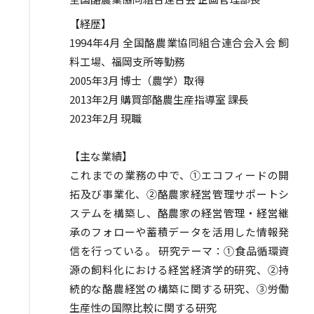
【経歴】
1994年4月 全国酪農業協同組合連合会入会 飼
料工場、福岡支所等勤務
2005年3月 博士（農学）取得
2013年2月 購買部酪農生産指導室 課長
2023年2月 現職
【主な業績】
これまでの業務の中で、①エコフィードの開
拓及び事業化、②酪農家経営管理サポートシ
ステムを構築し、酪農家の経営管理・経営継
承のフォローや蓄積データを活用した情報発
信を行っている。 研究テーマ：①食品循環資
源の飼料化における経営経済学的研究、②持
続的な酪農経営の構築に関する研究、③労働
生産性の国際比較に関する研究