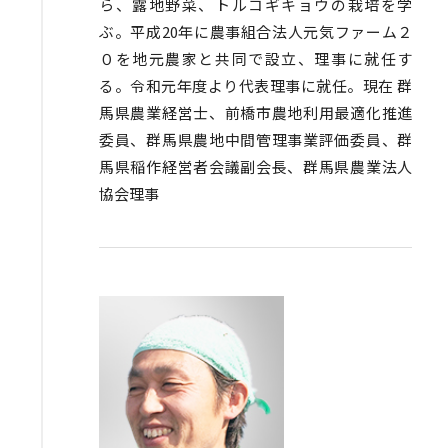
ら、露地野菜、トルコギキョウの栽培を学
ぶ。平成20年に農事組合法人元気ファーム２
０を地元農家と共同で設立、理事に就任す
る。令和元年度より代表理事に就任。現在 群
馬県農業経営士、前橋市農地利用最適化推進
委員、群馬県農地中間管理事業評価委員、群
馬県稲作経営者会議副会長、群馬県農業法人
協会理事