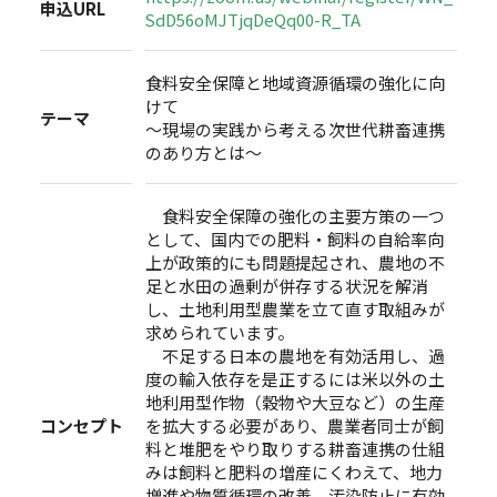
申込URL
SdD56oMJTjqDeQq00-R_TA
食料安全保障と地域資源循環の強化に向
けて
テーマ
～現場の実践から考える次世代耕畜連携
のあり方とは～
食料安全保障の強化の主要方策の一つ
として、国内での肥料・飼料の自給率向
上が政策的にも問題提起され、農地の不
足と水田の過剰が併存する状況を解消
し、土地利用型農業を立て直す取組みが
求められています。
不足する日本の農地を有効活用し、過
度の輸入依存を是正するには米以外の土
地利用型作物（穀物や大豆など）の生産
コンセプト
を拡大する必要があり、農業者同士が飼
料と堆肥をやり取りする耕畜連携の仕組
みは飼料と肥料の増産にくわえて、地力
増進や物質循環の改善、汚染防止に有効