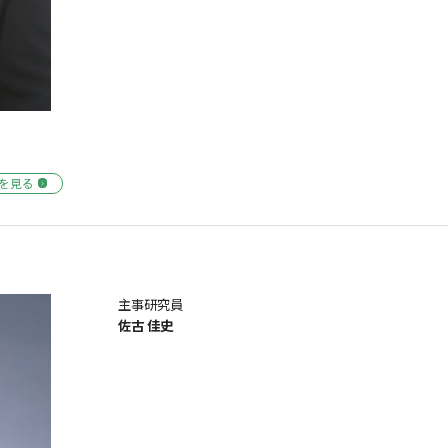
を見る
主事研究員
佐古 佳史