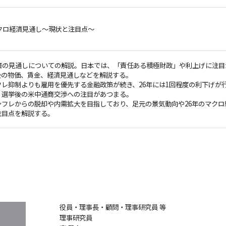
マクロ経済見通し～現状と注目点～
経済の見通しについての解説。日本では、「責任ある積極財政」や利上げに注
後の物価、賃金、経済見通しなどを解説する。
レ抑制よりも雇用を優先する金融政策が続き、26年には1回程度の利下げが
、選挙後の米中通商交渉への注目があつまる。
ンフレからの脱却や内需拡大を目指しており、足元の景気動向や26年のマク
注目点を解説する。
役員・理事長・顧問・理事研究員 等
理事研究員