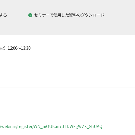
。
する
セミナーで使用した資料のダウンロード
火）12:00～13:30
ー
us/webinar/register/WN_mOUICm7dTDWEgWZX_8hUAQ