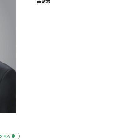
南 武志
を見る