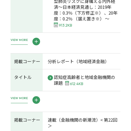
型肺炎リスクに身構える内外経
済～日本経済見通し：2019年
度：0.3％（下方修正※） 、20年
度：0.2％ （据え置き※） ～
913.2KB
VIEW MORE
掲載コーナー
分析レポート（地域経済金融）
タイトル
認知症高齢者と地域金融機関の
課題
612.4KB
VIEW MORE
掲載コーナー
連載（金融機関の新潮流）< 第22回
＞