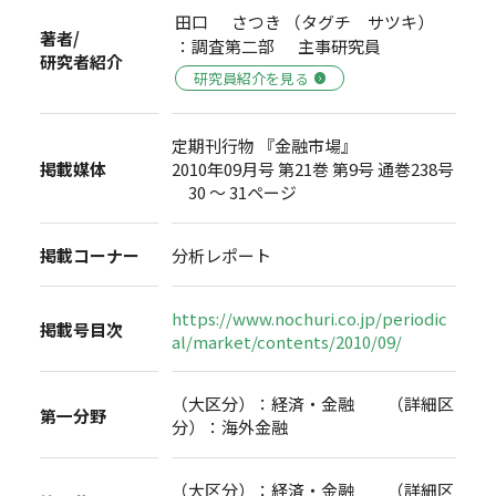
田口 さつき （タグチ サツキ）
著者/
：調査第二部 主事研究員
研究者紹介
研究員紹介を見る
定期刊行物 『金融市場』
掲載媒体
2010年09月号 第21巻 第9号 通巻238号
30 ～ 31ページ
掲載コーナー
分析レポート
https://www.nochuri.co.jp/periodic
掲載号目次
al/market/contents/2010/09/
（大区分）：経済・金融 （詳細区
第一分野
分）：海外金融
（大区分）：経済・金融 （詳細区