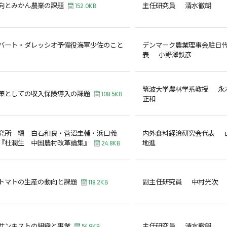
向とみかん農業の課題
主任研究員 清水徹朗
152.0KB
バート・ダレッシオ予備役海軍少佐のこと
デンマーク農業理事会駐日
表 小野澤鉄彦
筑波大学農林学系教授 永
策としての収入保険導入の課題
108.5KB
正和
究所 編 白石和良・菅沼圭輔・浜口義
内外食料経済研究会代表 
『杜潤生 中国農村改革論集』
地進
24.8KB
トマトの生産の動向と課題
副主任研究員 中村光次
118.2KB
サンキストの組織と事業
主任研究員 清水徹朗
54.9KB