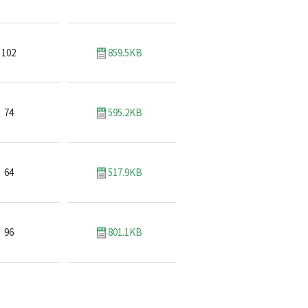
102
859.5KB
74
595.2KB
64
517.9KB
96
801.1KB