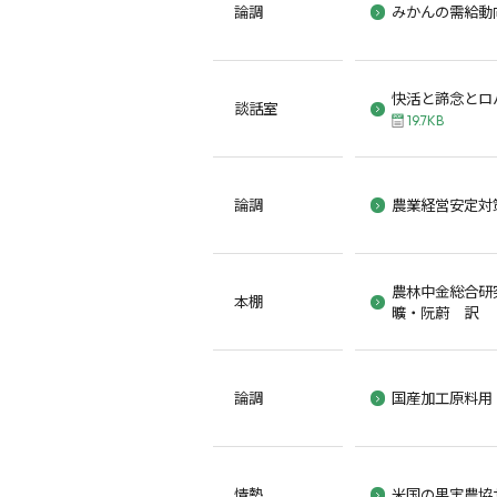
論調
みかんの需給動
快活と諦念とロ
談話室
19.7KB
論調
農業経営安定対
農林中金総合研
本棚
曠・阮蔚 訳 
論調
国産加工原料用
情勢
米国の果実農協