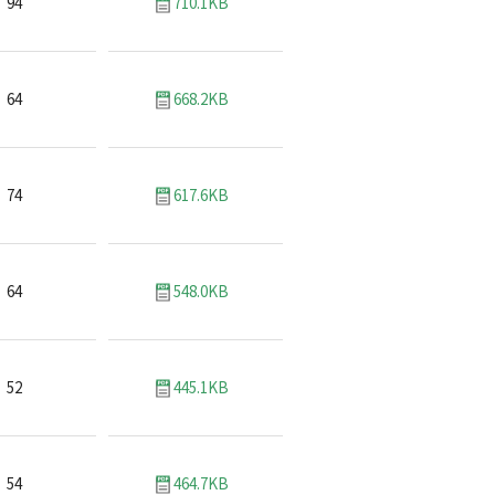
94
710.1KB
64
668.2KB
74
617.6KB
64
548.0KB
52
445.1KB
54
464.7KB