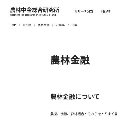
農林中金総合研究所
リサーチ分野
刊行物
Norinchukin Research Institute Co., Ltd.
TOP
刊行物
農林金融
2002年
08月
農林金融
農林金融について
農協、漁協、森林組合とそれらをとりまく