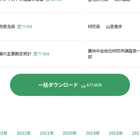
良普及員
研究員 山里善彦
71.7KB
農林中金総合研究所調査第
織の主要勘定統計
77.0KB
部
一括ダウンロード
617.6KB
23年
2022年
2021年
2020年
2019年
2018年
20