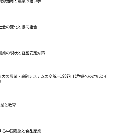
資源活用と農業の担い手
社会の変化と協同組合
農業の現状と経営安定対策
リカの農業・金融システムの変貌―1987年代危機への対応とそ
訓―
農業と教育
する中国農業と食品産業