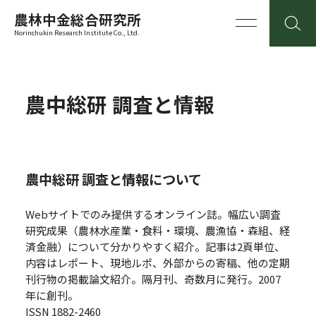
農林中金総合研究所
Norinchukin Research Institute Co., Ltd.
農中総研 調査と情報
農中総研 調査と情報について
Webサイトでのみ提供するオンライン誌。幅広い調査
研究成果（農林水産業・食料・環境、農漁協・森組、経
済金融）について分かりやすく紹介。記事は2頁単位、
内容はレポート、現地ルポ、外部からの寄稿、他の定期
刊行物の掲載論文紹介。隔月刊、奇数月に発行。2007
年に創刊。
ISSN 1882-2460