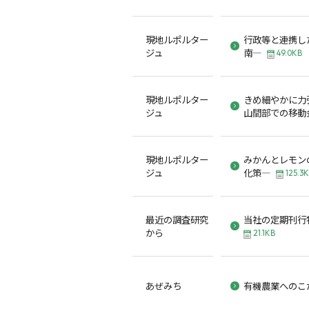
現地ルポルター
行政等と連携し
ジュ
南―
49.0KB
現地ルポルター
きめ細やかに力
ジュ
山間部での移動
現地ルポルター
みかんとレモン
ジュ
化策―
125.3
最近の調査研究
当社の定期刊行
から
21.1KB
あぜみち
有機農業へのこ