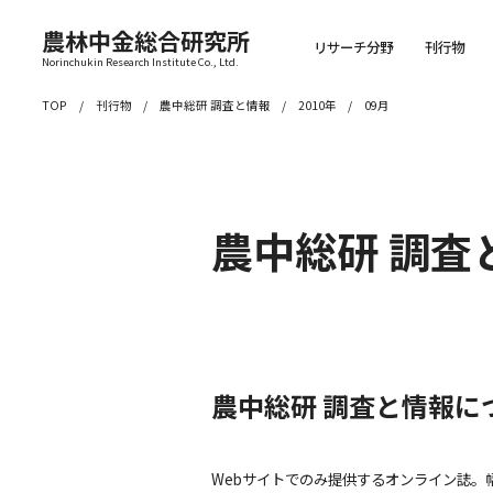
農林中金総合研究所
リサーチ分野
刊行物
Norinchukin Research Institute Co., Ltd.
TOP
刊行物
農中総研 調査と情報
2010年
09月
農中総研 調査
農中総研 調査と情報に
Webサイトでのみ提供するオンライン誌。