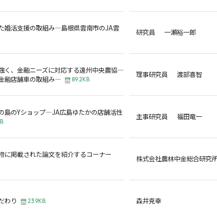
た婚活支援の取組み―島根県雲南市のJA雲
研究員 一瀬裕一郎
強く、金融ニーズに対応する遠州中央農協―
理事研究員 渡部喜智
金融店舗車の取組み―
89.2KB
の島のYショップ―JA広島ゆたかの店舗活性
主事研究員 福田竜一
KB
物に掲載された論文を紹介するコーナー
株式会社農林中金総合研究
だわり
森井克幸
23.9KB