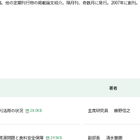
、他の定期刊行物の掲載論文紹介。隔月刊、奇数月に発行。2007年に創刊。
著者
利活用の状況
主席研究員 藤野信之
28.0KB
資源問題と食料安全保障
副部長 清水徹朗
29.5KB