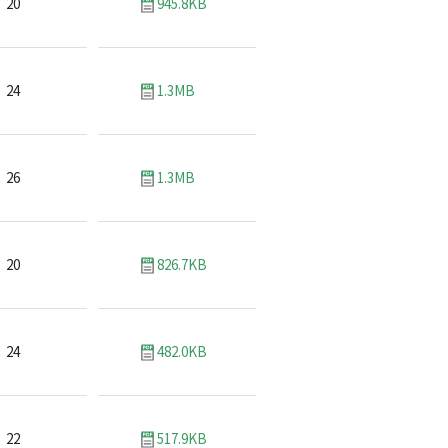
20
945.8KB
24
1.3MB
26
1.3MB
20
826.7KB
24
482.0KB
22
517.9KB