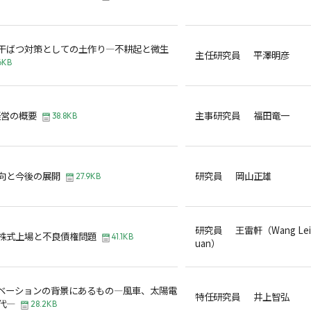
干ばつ対策としての土作り―不耕起と微生
主任研究員 平澤明彦
6KB
A経営の概要
主事研究員 福田竜一
38.8KB
向と今後の展開
研究員 岡山正雄
27.9KB
研究員 王雷軒（Wang Lei
株式上場と不良債権問題
41.1KB
uan）
ベーションの背景にあるもの―風車、太陽電
特任研究員 井上智弘
代―
28.2KB