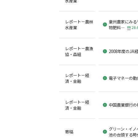
水産業
レポート－農林
豪州農家にみる
水産業
物肥料―
28.
レポート－農漁
2008年度のJ
協・森組
レポート－経
電子マネーの動
済・金融
レポート－経
中国農業銀行の
済・金融
グリーン・イノ
寄稿
池の台頭する時