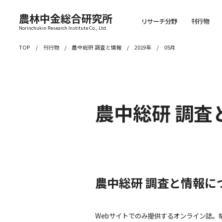
農林中金総合研究所
リサーチ分野
刊行物
Norinchukin Research Institute Co., Ltd.
TOP
刊行物
農中総研 調査と情報
2019年
05月
農中総研 調査
農中総研 調査と情報に
Webサイトでのみ提供するオンライン誌。