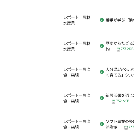
レポート－農林
若手が学ぶ「浜
水産業
レポート－農林
歴史からたどる
水産業
約 ─
737.2KB
レポート－農漁
大分県JAべっ
協・森組
く育てる」シス
レポート－農漁
新設部署を通じ
協・森組
─
752.6KB
レポート－農漁
ソフト事業の多
協・森組
浦漁協 ─
73