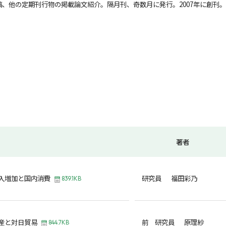
、他の定期刊行物の掲載論文紹介。隔月刊、奇数月に発行。2007年に創刊。
著者
入増加と国内消費
研究員 福田彩乃
839.1KB
産と対日貿易
前 研究員 原理紗
844.7KB