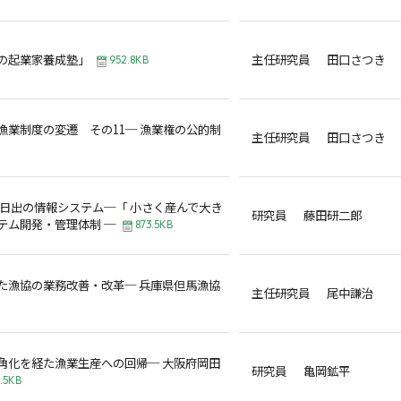
の起業家養成塾」
主任研究員 田口さつき
952.8KB
漁業制度の変遷 その11─ 漁業権の公的制
主任研究員 田口さつき
ぷ日出の情報システム─「 小さく産んで大き
研究員 藤田研二郎
テム開発・管理体制 ─
873.5KB
た漁協の業務改善・改革─ 兵庫県但馬漁協
主任研究員 尾中謙治
角化を経た漁業生産への回帰─ 大阪府岡田
研究員 亀岡鉱平
3.5KB