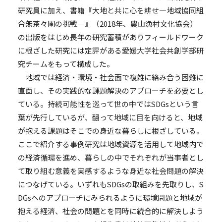
研究員に加え、書籍『大地と共に心を耕せ―地域協同組
合無茶々園の挑戦―』（2018年、農山漁村文化協会）
の出版をはじめ長年の研究蓄積がありフィールドワーク
に根ざした研究には定評がある愛媛大学社会共創学部研
究チームをもって構成した。
地域では経済・環境・社会面で複雑に絡み合う困難に
直面し、その実践的な課題解決のアプローチを必要とし
ている。持続可能性を巡って世の中ではSDGsという言
葉が先行しているが、翻って地域に目を向けると、地域
が抱える課題はそこでの身近な暮らしに根ざしている。
ここで紹介する事例研究は地域資源を活用して地域内で
の経済循環を進め、暮らしの中でそれぞれが当事者とし
て取り組む意義を実感するような身近な社会問題の解決
につなげている。いずれもSDGsの取組みを先取りし、S
DGsへのアプローチにみられるように環境問題と地域が
抱える経済、社会の問題とを同時に統合的に解決しよう