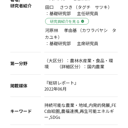
研究者紹介
田口 さつき （タグチ サツキ）
：基礎研究部 主任研究員
研究員紹介を見る
河原林 孝由基 （カワラバヤシ タ
カユキ）
：基礎研究部 主席研究員
（大区分）：農林水産業・食品・環
第一分野
境 （詳細区分）：国内農業
『総研レポート』
掲載媒体
2022年06月
持続可能な農業・地域,内発的発展,FE
キーワード
C自給圏,農福連携,再生可能エネルギ
ー,SDGs