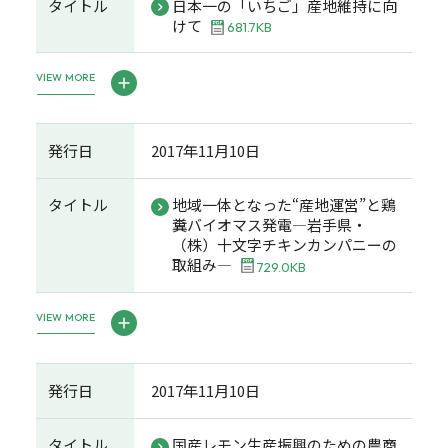
タイトル
日本一の「いちご」産地維持に向
けて
681.7KB
VIEW MORE
発行日
2017年11月10日
タイトル
地域一体となった“産地運営”と鶏
糞バイオマス発電―岩手県・
（株）十文字チキンカンパニーの
取組み―
729.0KB
VIEW MORE
発行日
2017年11月10日
タイトル
国産レモン生産振興のための農商