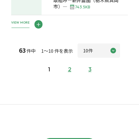
取組み―新井農園（栃木県真岡
市）―
743.5KB
VIEW MORE
63
件中 1～10 件を表示
1
2
3