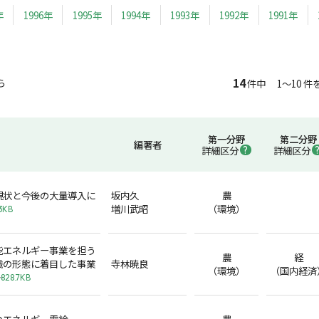
年
1996年
1995年
1994年
1993年
1992年
1991年
14
ら
件中 1～10 件
第一分野
第二分野
編著者
詳細区分
詳細区分
現状と今後の大量導入に
坂内久
農
増川武昭
（環境）
3KB
能エネルギー事業を担う
農
経
組織の形態に着目した事業
寺林暁良
（環境）
（国内経済
828.7KB
のエネルギー需給
農