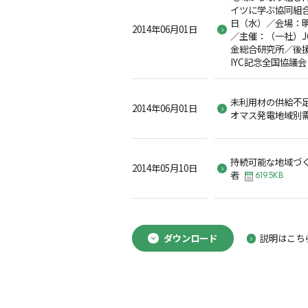
イツに学ぶ協同組合の
日（水）／会場：
2014年06月01日
／主催：（一社）J
金総合研究所／後
IYC記念全国協議会
未利用材の供給不
2014年06月01日
オマス発電――地域別
持続可能な地域づ
2014年05月10日
者
619.5KB
ダウンロード
説明はこち