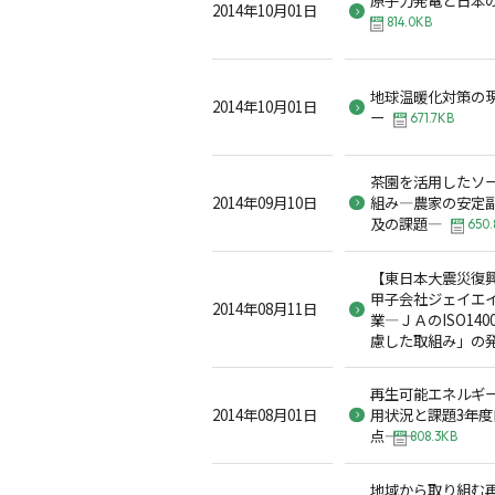
2014年10月01日
814.0KB
地球温暖化対策の
2014年10月01日
ー
671.7KB
茶園を活用したソ
2014年09月10日
組み―農家の安定
及の課題―
650.
【東日本大震災復
甲子会社ジェイエ
2014年08月11日
業―ＪＡのISO14
慮した取組み」の
再生可能エネルギ
2014年08月01日
用状況と課題――3
点――
808.3KB
地域から取り組む