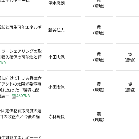
清水徹朗
（環境）
現状と再生可能エネルギ
農
新谷弘人
（環境）
ーラーシェアリングの取
農
協
副収入確保の可能性と普
小田志保
（環境）
（農協）
8KB
興に向けて】ＪＡ兵庫六
イアクトの太陽光発電事
農
協
小田志保
001に沿った「環境に配
（環境）
（農協）
発展―
460.7KB
ー固定価格買取制度の運
農
年度目の改正点と今後の論
寺林暁良
（環境）
再生可能エネルギー─ド