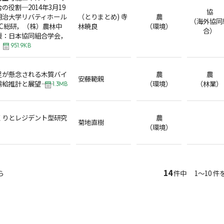
役割─2014年3月19
協
明治大学リバティホール
（とりまとめ) 寺
農
（海外協同
C総研，（株）農林中
林暁良
（環境）
合）
援：日本協同組合学会，
951.9KB
足が懸念される木質バイ
農
農
安藤範親
需給推計と展望――
（環境）
（林業）
1.3MB
くりとレジデント型研究
農
菊地直樹
（環境）
14
ら
件中 1～10 件