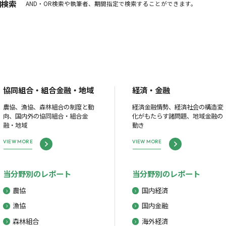
細検索
AND・OR検索や執筆者、期間指定で検索することができます。
協同組合・組合金融・地域
経済・金融
農協、漁協、森林組合の制度と動
経済金融情勢、経済社会の構造変
向、国内外の協同組合・組合金
化がもたらす諸問題、地域金融の
融・地域
動き
VIEW MORE
VIEW MORE
当分野別のレポート
当分野別のレポート
農協
国内経済
漁協
国内金融
森林組合
海外経済