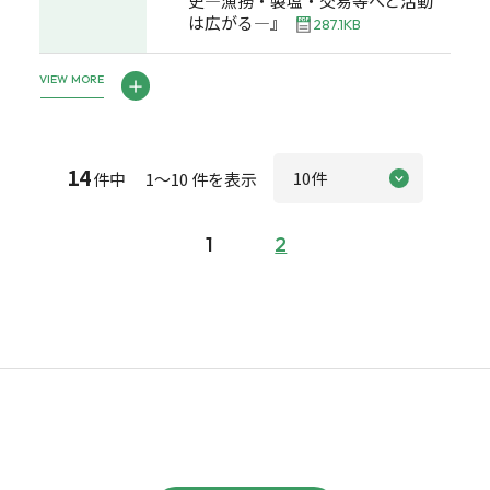
史―漁撈・製塩・交易等へと活動
は広がる―』
287.1KB
VIEW MORE
14
件中 1～10 件を表示
1
2