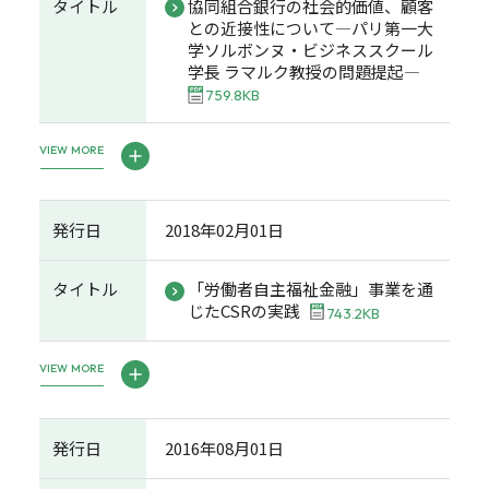
タイトル
協同組合銀行の社会的価値、顧客
との近接性について―パリ第一大
学ソルボンヌ・ビジネススクール
学長 ラマルク教授の問題提起―
759.8KB
VIEW MORE
発行日
2018年02月01日
タイトル
「労働者自主福祉金融」事業を通
じたCSRの実践
743.2KB
VIEW MORE
発行日
2016年08月01日