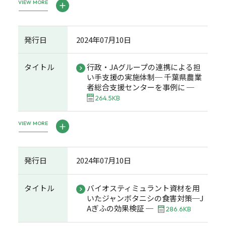
VIEW MORE
発行日
2024年07月10日
タイトル
行政・JAグループの連携による担
い手支援の実施体制─ 千葉県農業
者総合支援センターを事例に ─
264.5KB
VIEW MORE
発行日
2024年07月10日
タイトル
バイオスティミュラント資材を用
いたジャンボタニシの食害対策─J
Aぎふの効果検証 ─
286.6KB