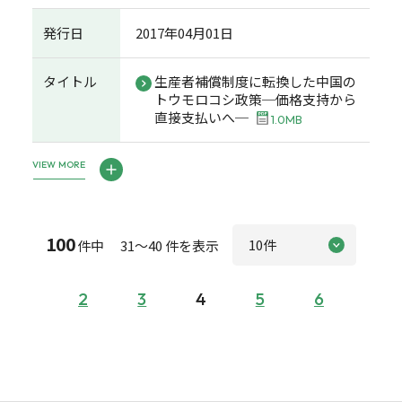
発行日
2017年04月01日
タイトル
生産者補償制度に転換した中国の
トウモロコシ政策─価格支持から
直接支払いへ─
1.0MB
VIEW MORE
100
件中 31～40 件を表示
2
3
4
5
6