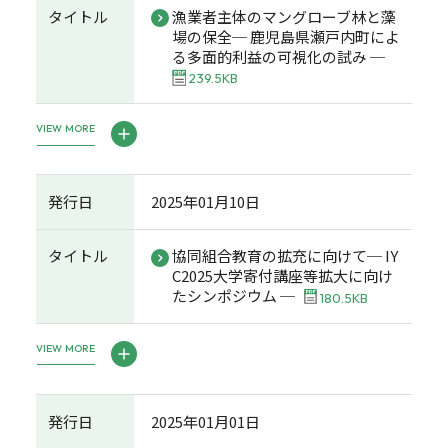
タイトル
漁業者主体のマングローブ林と藻
場の保全─ 鹿児島県瀬戸内町によ
る多面的利益の可視化の試み ─
239.5KB
VIEW MORE
発行日
2025年01月10日
タイトル
協同組合教育の拡充に向けて─ IY
C2025大学寄付講座等拡大に向け
たシンポジウム ─
180.5KB
VIEW MORE
発行日
2025年01月01日